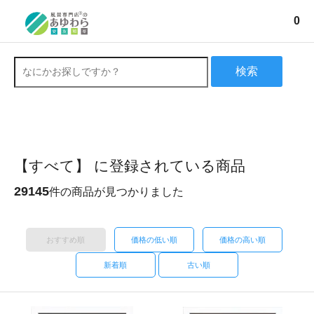
0
検索
【すべて】 に登録されている商品
29145
件の商品が見つかりました
おすすめ順
価格の低い順
価格の高い順
新着順
古い順