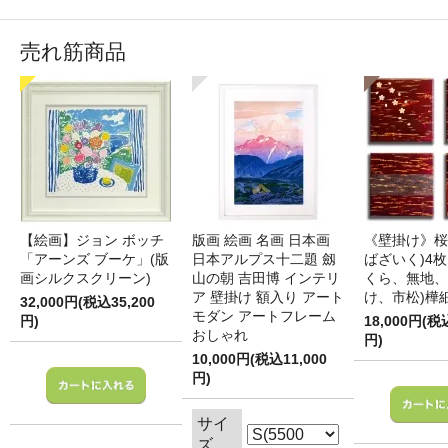
売れ筋商品
【絵画】ジョン ボッチ
版画 絵画 名画 日本画
《壁掛け》桜
「アーンズ ブーケ」(版
日本アルプス十二題 劔
ばざいく)4枚
画シルクスクリーン)
山の朝 吉田博 インテリ
くら、無地、
ア 壁掛け 額入り アート
け、市松)樺
32,000円(税込35,200
モダン アートフレーム
円)
18,000円(税
おしゃれ
円)
10,000円(税込11,000
円)
サイ
ズ