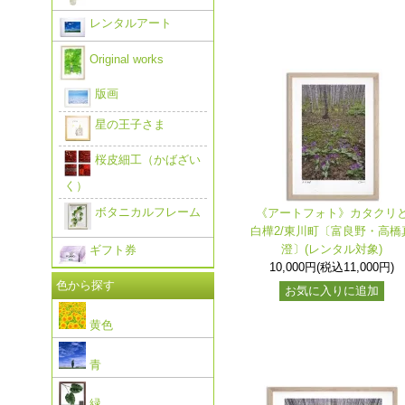
レンタルアート
Original works
版画
星の王子さま
桜皮細工（かばざい
く）
ボタニカルフレーム
《アートフォト》カタクリ
白樺2/東川町〔富良野・高橋
澄〕(レンタル対象)
ギフト券
10,000円(税込11,000円)
色から探す
お気に入りに追加
黄色
青
緑