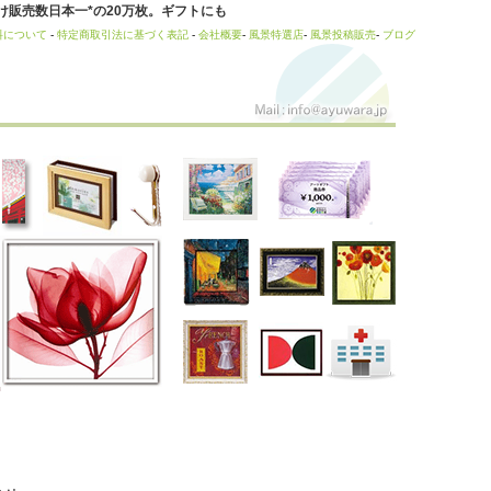
販売数日本一*の20万枚。ギフトにも
料について
-
特定商取引法に基づく表記
-
会社概要
-
風景特選店
-
風景投稿販売
-
ブログ