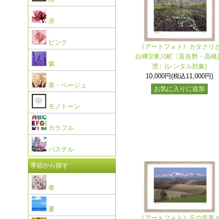
赤
ピンク
《アートフォト》カタクリ
白樺3/東川町〔富良野・高橋
紫
澄〕(レンタル対象)
10,000円(税込11,000円)
茶・ベージュ
お気に入りに追加
モノトーン
カラフル
パステル
季節から探す
春
夏
《アートフォト》丘の造形