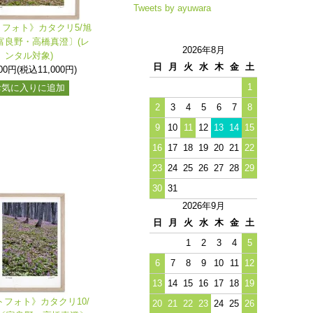
Tweets by ayuwara
フォト》カタクリ5/旭
富良野・高橋真澄〕(レ
2026年8月
ンタル対象)
日
月
火
水
木
金
土
000円(税込11,000円)
1
お気に入りに追加
2
3
4
5
6
7
8
9
10
11
12
13
14
15
16
17
18
19
20
21
22
23
24
25
26
27
28
29
30
31
2026年9月
日
月
火
水
木
金
土
1
2
3
4
5
6
7
8
9
10
11
12
13
14
15
16
17
18
19
トフォト》カタクリ10/
20
21
22
23
24
25
26