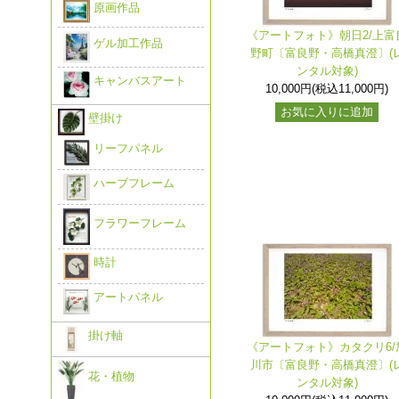
原画作品
《アートフォト》朝日2/上富
ゲル加工作品
野町〔富良野・高橋真澄〕(
ンタル対象)
キャンバスアート
10,000円(税込11,000円)
お気に入りに追加
壁掛け
リーフパネル
ハーブフレーム
フラワーフレーム
時計
アートパネル
掛け軸
《アートフォト》カタクリ6/
川市〔富良野・高橋真澄〕(
花・植物
ンタル対象)