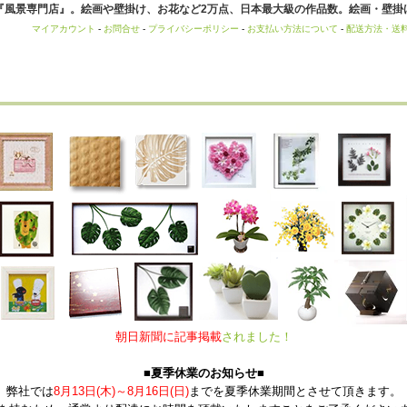
風景専門店』。絵画や壁掛け、お花など2万点、日本最大級の作品数。絵画・壁掛け
マイアカウント
-
お問合せ
-
プライバシーポリシー
-
お支払い方法について
-
配送方法・送
朝日新聞に記事掲載
されました！
■夏季休業のお知らせ■
弊社では
8月13日(木)～8月16日(日)
までを夏季休業期間とさせて頂きます。