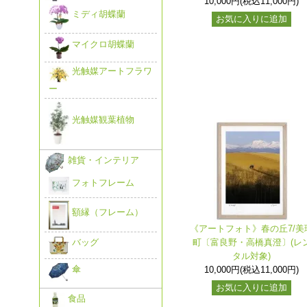
10,000円(税込11,000円)
ミディ胡蝶蘭
お気に入りに追加
マイクロ胡蝶蘭
光触媒アートフラワ
ー
光触媒観葉植物
雑貨・インテリア
フォトフレーム
額縁（フレーム）
《アートフォト》春の丘7/美
町〔富良野・高橋真澄〕(レ
バッグ
タル対象)
傘
10,000円(税込11,000円)
お気に入りに追加
食品