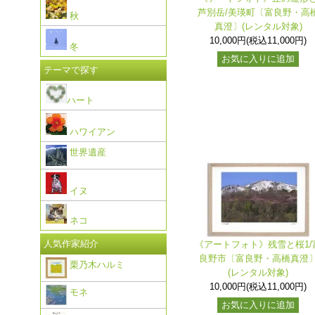
芦別岳/美瑛町〔富良野・高
秋
真澄〕(レンタル対象)
10,000円(税込11,000円)
冬
お気に入りに追加
テーマで探す
ハート
ハワイアン
世界遺産
イヌ
ネコ
人気作家紹介
《アートフォト》残雪と桜1/
良野市〔富良野・高橋真澄
栗乃木ハルミ
(レンタル対象)
10,000円(税込11,000円)
モネ
お気に入りに追加