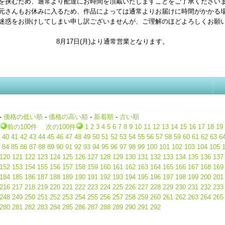
を挟むため、通常より配達にお時間を頂戴いたしますことをご了承ください
元さんもお休みに入るため、作品によっては通常よりお届けに時間がかかる
迷惑をお掛けしてしまい申し訳ございませんが、ご理解のほどよろしくお願
8月17日(月)より通常営業となります。
-
価格の低い順
-
価格の高い順
-
新着順
-
古い順
前の100件
次の100件
1
2
3
4
5
6
7
8
9
10
11
12
13
14
15
16
17
18
19
40
41
42
43
44
45
46
47
48
49
50
51
52
53
54
55
56
57
58
59
60
61
62
63
6
84
85
86
87
88
89
90
91
92
93
94
95
96
97
98
99
100
101
102
103
104
105
120
121
122
123
124
125
126
127
128
129
130
131
132
133
134
135
136
137
152
153
154
155
156
157
158
159
160
161
162
163
164
165
166
167
168
169
184
185
186
187
188
189
190
191
192
193
194
195
196
197
198
199
200
201
216
217
218
219
220
221
222
223
224
225
226
227
228
229
230
231
232
233
248
249
250
251
252
253
254
255
256
257
258
259
260
261
262
263
264
265
280
281
282
283
284
285
286
287
288
289
290
291
292