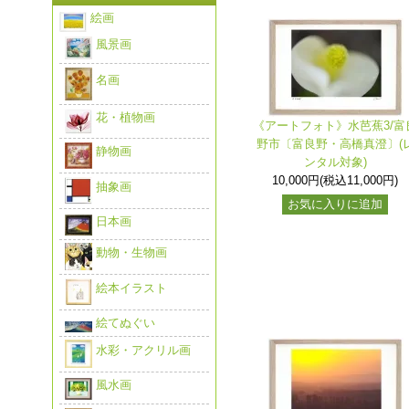
絵画
風景画
名画
花・植物画
《アートフォト》水芭蕉3/富
野市〔富良野・高橋真澄〕(
静物画
ンタル対象)
10,000円(税込11,000円)
抽象画
お気に入りに追加
日本画
動物・生物画
絵本イラスト
絵てぬぐい
水彩・アクリル画
風水画