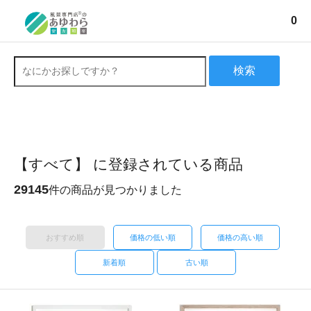
0
検索
【すべて】 に登録されている商品
29145
件の商品が見つかりました
おすすめ順
価格の低い順
価格の高い順
新着順
古い順