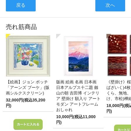
戻る
次へ
売れ筋商品
【絵画】ジョン ボッチ
版画 絵画 名画 日本画
《壁掛け》桜
「アーンズ ブーケ」(版
日本アルプス十二題 劔
ばざいく)4枚
画シルクスクリーン)
山の朝 吉田博 インテリ
くら、無地、
ア 壁掛け 額入り アート
け、市松)樺
32,000円(税込35,200
モダン アートフレーム
円)
18,000円(税
おしゃれ
円)
10,000円(税込11,000
円)