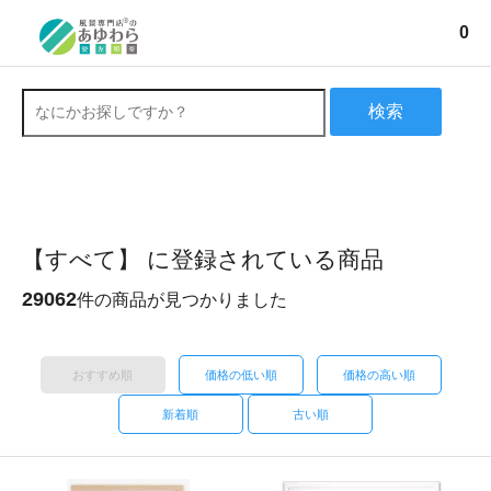
0
検索
【すべて】 に登録されている商品
29062
件の商品が見つかりました
おすすめ順
価格の低い順
価格の高い順
新着順
古い順