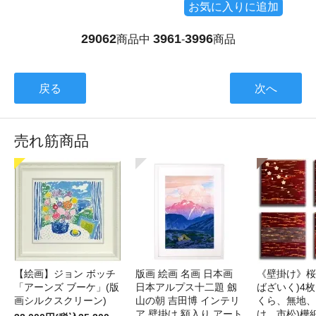
お気に入りに追加
29062
3961
3996
商品中
-
商品
戻る
次へ
売れ筋商品
【絵画】ジョン ボッチ
版画 絵画 名画 日本画
《壁掛け》桜
「アーンズ ブーケ」(版
日本アルプス十二題 劔
ばざいく)4枚
画シルクスクリーン)
山の朝 吉田博 インテリ
くら、無地、
ア 壁掛け 額入り アート
け、市松)樺