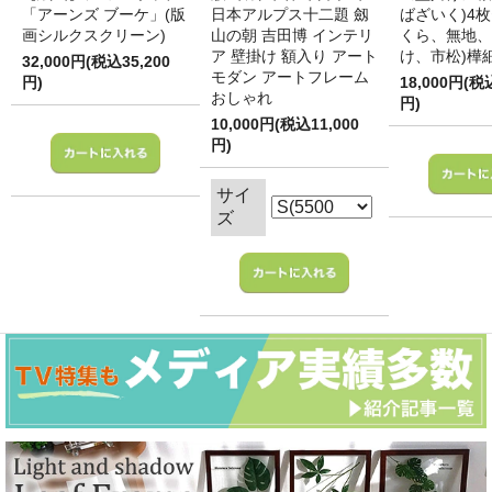
「アーンズ ブーケ」(版
日本アルプス十二題 劔
ばざいく)4枚
画シルクスクリーン)
山の朝 吉田博 インテリ
くら、無地、
ア 壁掛け 額入り アート
け、市松)樺
32,000円(税込35,200
モダン アートフレーム
円)
18,000円(税
おしゃれ
円)
10,000円(税込11,000
円)
サイ
ズ