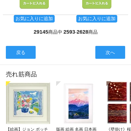
お気に入りに追加
お気に入りに追加
29145
2593
2628
商品中
-
商品
戻る
次へ
売れ筋商品
【絵画】ジョン ボッチ
版画 絵画 名画 日本画
《壁掛け》桜