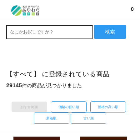
0
検索
【すべて】 に登録されている商品
29145
件の商品が見つかりました
おすすめ順
価格の低い順
価格の高い順
新着順
古い順