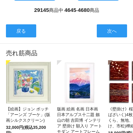
29145
4645
4680
商品中
-
商品
戻る
次へ
売れ筋商品
【絵画】ジョン ボッチ
版画 絵画 名画 日本画
《壁掛け》桜
「アーンズ ブーケ」(版
日本アルプス十二題 劔
ばざいく)4枚
画シルクスクリーン)
山の朝 吉田博 インテリ
くら、無地、
ア 壁掛け 額入り アート
け、市松)樺
32,000円(税込35,200
モダン アートフレーム