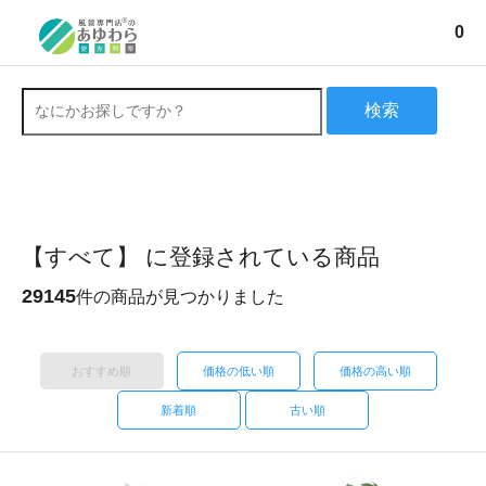
0
検索
【すべて】 に登録されている商品
29145
件の商品が見つかりました
おすすめ順
価格の低い順
価格の高い順
新着順
古い順