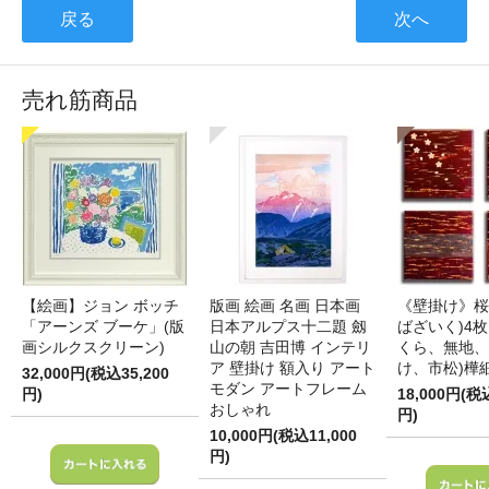
戻る
次へ
売れ筋商品
【絵画】ジョン ボッチ
版画 絵画 名画 日本画
《壁掛け》桜
「アーンズ ブーケ」(版
日本アルプス十二題 劔
ばざいく)4枚
画シルクスクリーン)
山の朝 吉田博 インテリ
くら、無地、
ア 壁掛け 額入り アート
け、市松)樺
32,000円(税込35,200
モダン アートフレーム
円)
18,000円(税
おしゃれ
円)
10,000円(税込11,000
円)