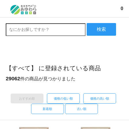
0
検索
【すべて】 に登録されている商品
29062
件の商品が見つかりました
おすすめ順
価格の低い順
価格の高い順
新着順
古い順