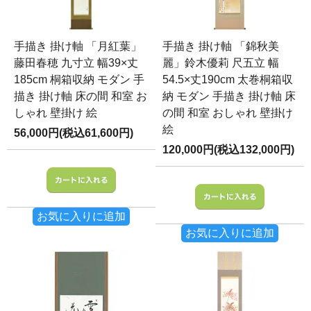
手描き 掛け軸 「月紅葉」
手描き 掛け軸 「錦秋美
藤田春穂 九寸立 幅39×丈
麗」鈴木優莉 尺五立 幅
185cm 桐箱収納 モダン 手
54.5×丈190cm 太巻桐箱収
描き 掛け軸 床の間 和室 お
納 モダン 手描き 掛け軸 床
しゃれ 壁掛け 絵
の間 和室 おしゃれ 壁掛け
絵
56,000円(税込61,600円)
120,000円(税込132,000円)
お気に入りに追加
お気に入りに追加