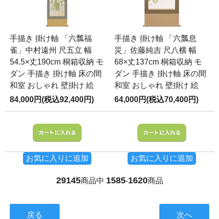
手描き 掛け軸 「六瓢福
手描き 掛け軸 「六瓢息
雀」中村遠州 尺五立 幅
災」佐藤純吉 尺八横 幅
54.5×丈190cm 桐箱収納 モ
68×丈137cm 桐箱収納 モ
ダン 手描き 掛け軸 床の間
ダン 手描き 掛け軸 床の間
和室 おしゃれ 壁掛け 絵
和室 おしゃれ 壁掛け 絵
84,000円(税込92,400円)
64,000円(税込70,400円)
お気に入りに追加
お気に入りに追加
29145
1585
1620
商品中
-
商品
戻る
次へ