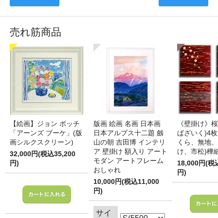
売れ筋商品
【絵画】ジョン ボッチ
版画 絵画 名画 日本画
《壁掛け》桜
「アーンズ ブーケ」(版
日本アルプス十二題 劔
ばざいく)4枚
画シルクスクリーン)
山の朝 吉田博 インテリ
くら、無地、
ア 壁掛け 額入り アート
け、市松)樺
32,000円(税込35,200
モダン アートフレーム
円)
18,000円(税
おしゃれ
円)
10,000円(税込11,000
円)
サイ