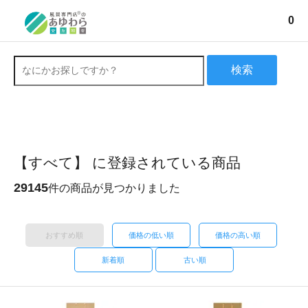
0
検索
【すべて】 に登録されている商品
29145
件の商品が見つかりました
おすすめ順
価格の低い順
価格の高い順
新着順
古い順