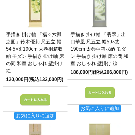
手描き 掛け軸 「福々六瓢
手描き 掛け軸 「翡翠」出
之図」鈴木優莉 尺五立 幅
口華凰 尺五立 幅59×丈
54.5×丈190cm 太巻桐箱収
190cm 太巻桐箱収納 モダ
納 モダン 手描き 掛け軸 床
ン 手描き 掛け軸 床の間 和
の間 和室 おしゃれ 壁掛け
室 おしゃれ 壁掛け 絵
絵
188,000円(税込206,800円)
120,000円(税込132,000円)
お気に入りに追加
お気に入りに追加