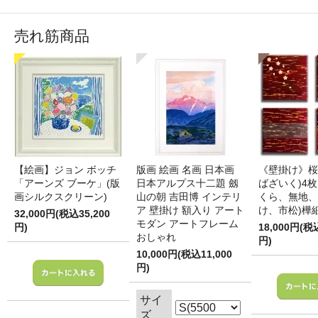
売れ筋商品
【絵画】ジョン ボッチ
版画 絵画 名画 日本画
《壁掛け》桜
「アーンズ ブーケ」(版
日本アルプス十二題 劔
ばざいく)4枚
画シルクスクリーン)
山の朝 吉田博 インテリ
くら、無地、
ア 壁掛け 額入り アート
け、市松)樺
32,000円(税込35,200
モダン アートフレーム
円)
18,000円(税
おしゃれ
円)
10,000円(税込11,000
円)
サイ
ズ