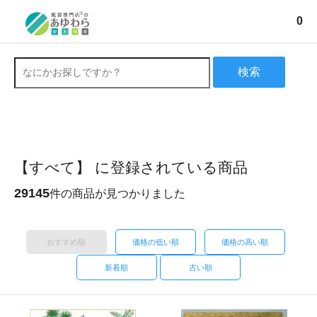
0
検索
【すべて】 に登録されている商品
29145
件の商品が見つかりました
おすすめ順
価格の低い順
価格の高い順
新着順
古い順