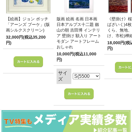
【絵画】ジョン ボッチ
版画 絵画 名画 日本画
《壁掛け》桜
「アーンズ ブーケ」(版
日本アルプス十二題 劔
ばざいく)4枚
画シルクスクリーン)
山の朝 吉田博 インテリ
くら、無地、
ア 壁掛け 額入り アート
け、市松)樺
32,000円(税込35,200
モダン アートフレーム
円)
18,000円(税
おしゃれ
円)
10,000円(税込11,000
円)
サイ
ズ