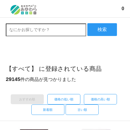
0
検索
【すべて】 に登録されている商品
29145
件の商品が見つかりました
おすすめ順
価格の低い順
価格の高い順
新着順
古い順