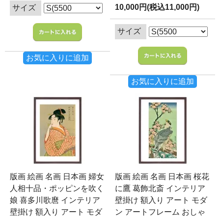
10,000円(税込11,000円)
サイズ
サイズ
お気に入りに追加
お気に入りに追加
版画 絵画 名画 日本画 婦女
版画 絵画 名画 日本画 桜花
人相十品・ポッピンを吹く
に鷹 葛飾北斎 インテリア
娘 喜多川歌麿 インテリア
壁掛け 額入り アート モダ
壁掛け 額入り アート モダ
ン アートフレーム おしゃ