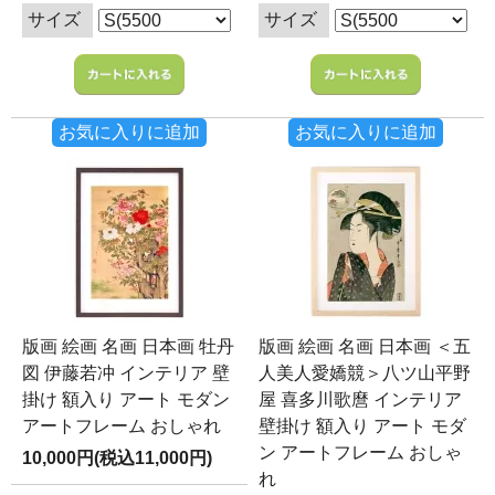
サイズ
サイズ
お気に入りに追加
お気に入りに追加
版画 絵画 名画 日本画 牡丹
版画 絵画 名画 日本画 ＜五
図 伊藤若冲 インテリア 壁
人美人愛嬌競＞八ツ山平野
掛け 額入り アート モダン
屋 喜多川歌麿 インテリア
アートフレーム おしゃれ
壁掛け 額入り アート モダ
ン アートフレーム おしゃ
10,000円(税込11,000円)
れ