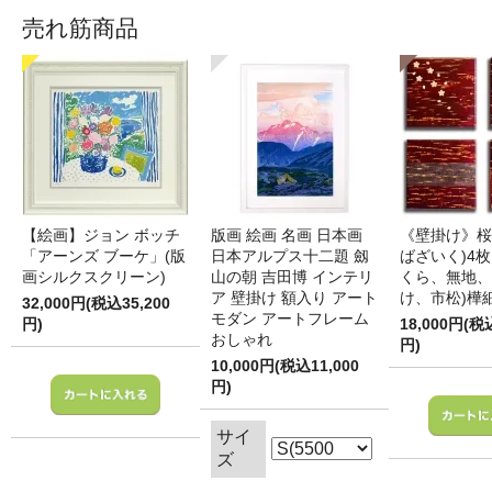
売れ筋商品
【絵画】ジョン ボッチ
版画 絵画 名画 日本画
《壁掛け》桜
「アーンズ ブーケ」(版
日本アルプス十二題 劔
ばざいく)4枚
画シルクスクリーン)
山の朝 吉田博 インテリ
くら、無地、
ア 壁掛け 額入り アート
け、市松)樺
32,000円(税込35,200
モダン アートフレーム
円)
18,000円(税
おしゃれ
円)
10,000円(税込11,000
円)
サイ
ズ