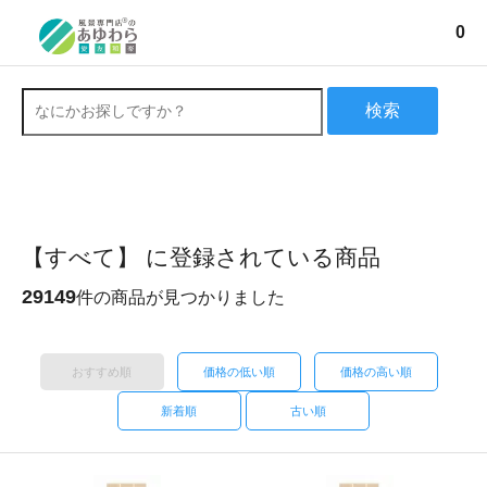
0
検索
【すべて】 に登録されている商品
29149
件の商品が見つかりました
おすすめ順
価格の低い順
価格の高い順
新着順
古い順