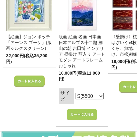
【絵画】ジョン ボッチ
版画 絵画 名画 日本画
《壁掛け》桜
「アーンズ ブーケ」(版
日本アルプス十二題 劔
ばざいく)4枚
画シルクスクリーン)
山の朝 吉田博 インテリ
くら、無地、
ア 壁掛け 額入り アート
け、市松)樺
32,000円(税込35,200
モダン アートフレーム
円)
18,000円(税
おしゃれ
円)
10,000円(税込11,000
円)
サイ
ズ