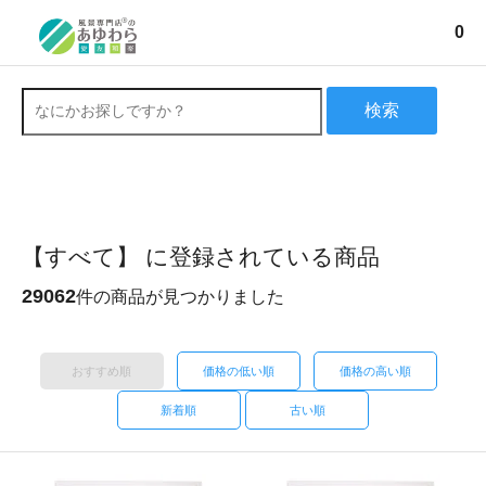
0
検索
【すべて】 に登録されている商品
29062
件の商品が見つかりました
おすすめ順
価格の低い順
価格の高い順
新着順
古い順