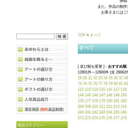
休暇
また、作品の制作
お客さまにはご
TOP
>
すべて
すべて
[ 並び順を変更 ] -
おすすめ順
12801件～12900件 (全 29062
29
30
31
32
33
34
35
36
37
38
73
74
75
76
77
78
79
80
81
82
112
113
114
115
116
117
118
144
145
146
147
148
149
150
176
177
178
179
180
181
182
208
209
210
211
212
213
214
240
241
242
243
244
245
246
272
273
274
275
276
277
278
商品カテゴリー