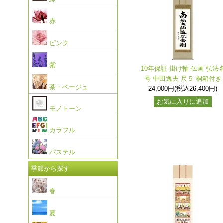
赤
ピンク
紫
10年保証 掛け軸 仏画 弘法
号 中田逸夫 尺５ 桐箱付き
茶・ベージュ
24,000円(税込26,400円)
お気に入りに追加
モノトーン
カラフル
パステル
季節から探す
春
夏