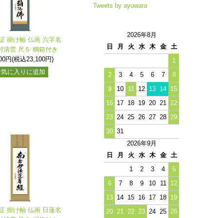
Tweets by ayuwara
2026年8月
証 掛け軸 仏画 六字名
日
月
火
水
木
金
土
村清雲 尺５ 桐箱付き
000円(税込23,100円)
1
お気に入りに追加
2
3
4
5
6
7
8
9
10
11
12
13
14
15
16
17
18
19
20
21
22
23
24
25
26
27
28
29
30
31
2026年9月
日
月
火
水
木
金
土
1
2
3
4
5
6
7
8
9
10
11
12
13
14
15
16
17
18
19
証 掛け軸 仏画 日蓮名
20
21
22
23
24
25
26