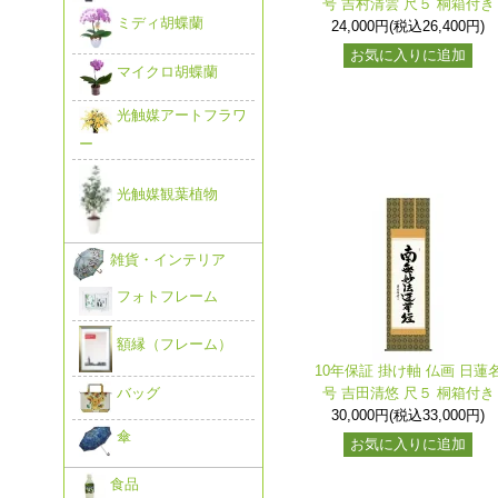
号 吉村清雲 尺５ 桐箱付き
ミディ胡蝶蘭
24,000円(税込26,400円)
お気に入りに追加
マイクロ胡蝶蘭
光触媒アートフラワ
ー
光触媒観葉植物
雑貨・インテリア
フォトフレーム
額縁（フレーム）
10年保証 掛け軸 仏画 日蓮
号 吉田清悠 尺５ 桐箱付き
バッグ
30,000円(税込33,000円)
傘
お気に入りに追加
食品