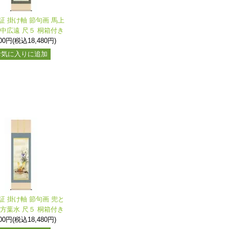
証 掛け軸 節句画 馬上
田中広遠 尺５ 桐箱付き
800円(税込18,480円)
お気に入りに追加
証 掛け軸 節句画 兜と
緒方葉水 尺５ 桐箱付き
800円(税込18,480円)