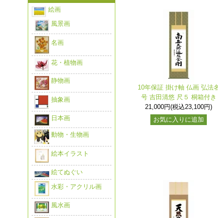
絵画
風景画
名画
花・植物画
静物画
10年保証 掛け軸 仏画 弘法
号 吉田清悠 尺５ 桐箱付き
抽象画
21,000円(税込23,100円)
日本画
お気に入りに追加
動物・生物画
絵本イラスト
絵てぬぐい
水彩・アクリル画
風水画