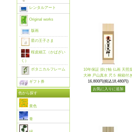
レンタルアート
Original works
版画
星の王子さま
桜皮細工（かばざい
く）
ボタニカルフレーム
10年保証 掛け軸 仏画 天照
大神 戸山真水 尺５ 桐箱付
16,800円(税込18,480円)
ギフト券
お気に入りに追加
色から探す
黄色
青
緑