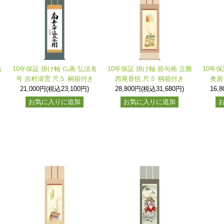
名
10年保証 掛け軸 仏画 弘法名
10年保証 掛け軸 節句画 立雛
10年保
号 吉村清雲 尺５ 桐箱付き
西尾香悦 尺５ 桐箱付き
奥居
21,000円(税込23,100円)
28,800円(税込31,680円)
16,
お気に入りに追加
お気に入りに追加