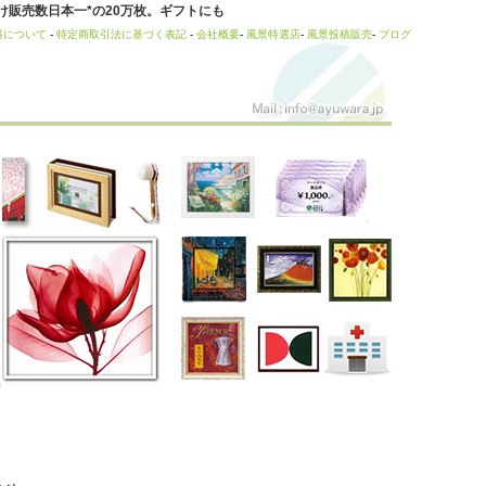
販売数日本一*の20万枚。ギフトにも
料について
-
特定商取引法に基づく表記
-
会社概要
-
風景特選店
-
風景投稿販売
-
ブログ