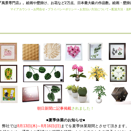
風景専門店』。絵画や壁掛け、お花など2万点、日本最大級の作品数。絵画・壁掛け
マイアカウント
-
お問合せ
-
プライバシーポリシー
-
お支払い方法について
-
配送方法・送
朝日新聞に記事掲載
されました！
■夏季休業のお知らせ■
弊社では
8月13日(木)～8月16日(日)
までを夏季休業期間とさせて頂きます。