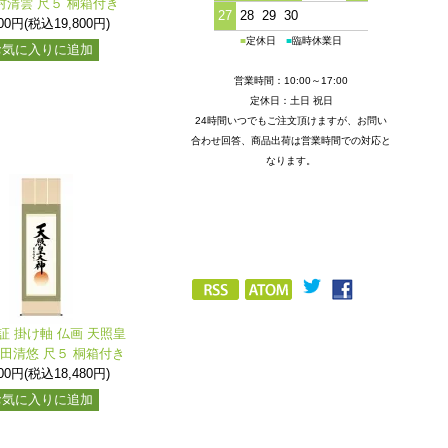
村清雲 尺５ 桐箱付き
27
28
29
30
000円(税込19,800円)
■
定休日
■
臨時休業日
お気に入りに追加
営業時間：10:00～17:00
定休日：土日 祝日
24時間いつでもご注文頂けますが、お問い
合わせ回答、商品出荷は営業時間での対応と
なります。
証 掛け軸 仏画 天照皇
吉田清悠 尺５ 桐箱付き
800円(税込18,480円)
お気に入りに追加