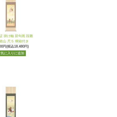
証 掛け軸 節句画 段雛
佑山 尺５ 桐箱付き
800円(税込18,480円)
お気に入りに追加