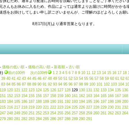
を挟むため、通常より配達にお時間を頂戴いたしますことをご了承ください
元さんもお休みに入るため、作品によっては通常よりお届けに時間がかかる
迷惑をお掛けしてしまい申し訳ございませんが、ご理解のほどよろしくお願
8月17日(月)より通常営業となります。
-
価格の低い順
-
価格の高い順
-
新着順
-
古い順
件)
前の100件
次の100件
1
2
3
4
5
6
7
8
9
10
11
12
13
14
15
16
17
18
39
40
41
42
43
44
45
46
47
48
49
50
51
52
53
54
55
56
57
58
59
60
61
62
6
83
84
85
86
87
88
89
90
91
92
93
94
95
96
97
98
99
100
101
102
103
104
1
119
120
121
122
123
124
125
126
127
128
129
130
131
132
133
134
135
136
151
152
153
154
155
156
157
158
159
160
161
162
163
164
165
166
167
168
183
184
185
186
187
188
189
190
191
192
193
194
195
196
197
198
199
200
215
216
217
218
219
220
221
222
223
224
225
226
227
228
229
230
231
232
247
248
249
250
251
252
253
254
255
256
257
258
259
260
261
262
263
264
279
280
281
282
283
284
285
286
287
288
289
290
291