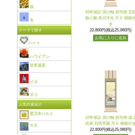
秋
10年保証 掛け軸 節句画 五
飾り雛 井川洋光 尺５ 桐箱
冬
き
22,800円(税込25,080円)
テーマで探す
お気に入りに追加
ハート
ハワイアン
世界遺産
イヌ
ネコ
人気作家紹介
栗乃木ハルミ
10年保証 掛け軸 節句画 波
武者 石田芳園 尺５ 桐箱付
モネ
22,800円(税込25,080円)