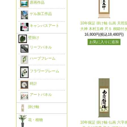
原画作品
ゲル加工作品
10年保証 掛け軸 仏画 天照
キャンバスアート
大神 木村玉峰 尺５ 桐箱付
16,800円(税込18,480円)
壁掛け
お気に入りに追加
リーフパネル
ハーブフレーム
フラワーフレーム
時計
アートパネル
掛け軸
花・植物
10年保証 掛け軸 仏画 六字