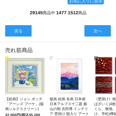
お気に入りに追加
29145
1477
1512
商品中
-
商品
戻る
次へ
売れ筋商品
【絵画】ジョン ボッチ
版画 絵画 名画 日本画
《壁掛け》桜
「アーンズ ブーケ」(版
日本アルプス十二題 劔
ばざいく)4枚
画シルクスクリーン)
山の朝 吉田博 インテリ
くら、無地、
ア 壁掛け 額入り アート
け、市松)樺
32,000円(税込35,200