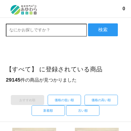
0
検索
【すべて】 に登録されている商品
29145
件の商品が見つかりました
おすすめ順
価格の低い順
価格の高い順
新着順
古い順