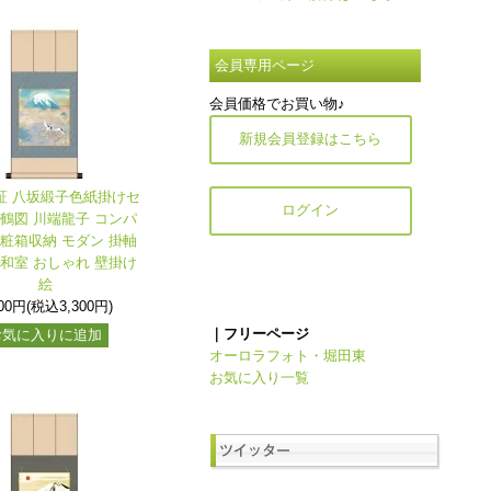
会員専用ページ
会員価格でお買い物♪
新規会員登録はこちら
保証 八坂緞子色紙掛けセ
ログイン
舞鶴図 川端龍子 コンパ
化粧箱収納 モダン 掛軸
 和室 おしゃれ 壁掛け
絵
000円(税込3,300円)
｜フリーページ
お気に入りに追加
オーロラフォト・堀田東
お気に入り一覧