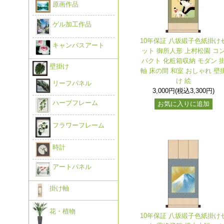
原画作品
ゲル加工作品
10年保証 八坂緞子色紙掛け
キャンバスアート
ット 御所人形 上村松園 コ
パクト 化粧箱収納 モダン 
壁掛け
軸 床の間 和室 おしゃれ 壁
け 絵
リーフパネル
3,000円(税込3,300円)
ハーブフレーム
お気に入りに追加
フラワーフレーム
時計
アートパネル
掛け軸
花・植物
10年保証 八坂緞子色紙掛け