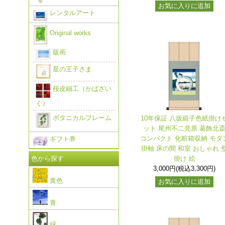
お気に入りに追加
レンタルアート
Original works
版画
星の王子さま
桜皮細工（かばざい
く）
ボタニカルフレーム
10年保証 八坂緞子色紙掛け
ット 尾州不二見原 葛飾北
コンパクト 化粧箱収納 モダ
ギフト券
掛軸 床の間 和室 おしゃれ 
色から探す
掛け 絵
3,000円(税込3,300円)
黄色
お気に入りに追加
青
緑