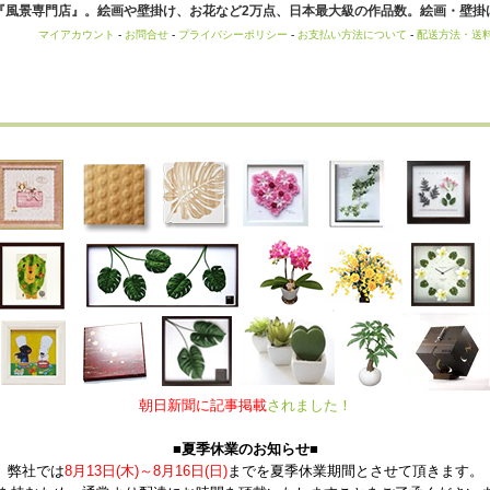
風景専門店』。絵画や壁掛け、お花など2万点、日本最大級の作品数。絵画・壁掛け
マイアカウント
-
お問合せ
-
プライバシーポリシー
-
お支払い方法について
-
配送方法・送
朝日新聞に記事掲載
されました！
■夏季休業のお知らせ■
弊社では
8月13日(木)～8月16日(日)
までを夏季休業期間とさせて頂きます。