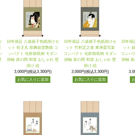
セ
10年保証 八坂緞子色紙掛けセ
10年保証 八坂緞子色紙掛けセ
10年
重
ット 松王丸 歌舞妓堂艶鏡 コ
ット 竹村定之進 東洲斎写楽
ット 
ン
ンパクト 化粧箱収納 モダン
コンパクト 化粧箱収納 モダン
コンパク
壁
掛軸 床の間 和室 おしゃれ 壁
掛軸 床の間 和室 おしゃれ 壁
掛軸 床
掛け 絵
掛け 絵
3,000円(税込3,300円)
3,000円(税込3,300円)
3,
お気に入りに追加
お気に入りに追加