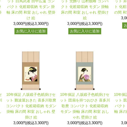
ン
ット 白馬武者 田中広遠 コン
ット 兜飾り 山村観峰 コンパ
ット 
掛
パクト 化粧箱収納 モダン 掛
クト 化粧箱収納 モダン 掛軸
ト 化粧
掛
軸 床の間 和室 おしゃれ 壁掛
床の間 和室 おしゃれ 壁掛け
の間 和
け 絵
絵
3,
3,000円(税込3,300円)
3,000円(税込3,300円)
お気に入りに追加
お気に入りに追加
セ
10年保証 八坂緞子色紙掛けセ
10年保証 八坂緞子色紙掛けセ
10年
川
ット 難波屋おきた 喜多川歌麿
ット 団扇を持つおひさ 喜多川
ット 
納
コンパクト 化粧箱収納 モダン
歌麿 コンパクト 化粧箱収納
パクト
し
掛軸 床の間 和室 おしゃれ 壁
モダン 掛軸 床の間 和室 おし
軸 床の
掛け 絵
ゃれ 壁掛け 絵
3,000円(税込3,300円)
3,000円(税込3,300円)
3,