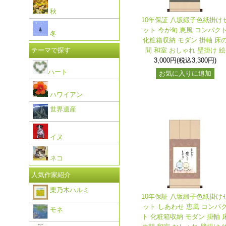
秋
10年保証 八坂緞子色紙掛け
ット 今が旬 恵風 コンパク
冬
化粧箱収納 モダン 掛軸 床
間 和室 おしゃれ 壁掛け 絵
テーマで探す
3,000円(税込3,300円)
ハート
お気に入りに追加
ハワイアン
世界遺産
イヌ
ネコ
人気作家紹介
栗乃木ハルミ
10年保証 八坂緞子色紙掛け
ット しあわせ 恵風 コンパ
モネ
ト 化粧箱収納 モダン 掛軸 