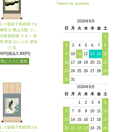
Tweets by ayuwara
2026年8月
保証 八坂緞子色紙掛けセ
日
月
火
水
木
金
土
霊峰富士 横山大観 コン
 化粧箱収納 モダン 掛
1
間 和室 おしゃれ 壁掛
2
3
4
5
6
7
8
け 絵
000円(税込3,300円)
9
10
11
12
13
14
15
お気に入りに追加
16
17
18
19
20
21
22
23
24
25
26
27
28
29
30
31
2026年9月
日
月
火
水
木
金
土
1
2
3
4
5
6
7
8
9
10
11
12
13
14
15
16
17
18
19
保証 八坂緞子色紙掛けセ
20
21
22
23
24
25
26