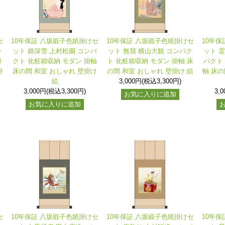
セ
10年保証 八坂緞子色紙掛けセ
10年保証 八坂緞子色紙掛けセ
10年
ン
ット 娘深雪 上村松園 コンパ
ット 無我 横山大観 コンパク
ット 
掛
クト 化粧箱収納 モダン 掛軸
ト 化粧箱収納 モダン 掛軸 床
パクト
掛
床の間 和室 おしゃれ 壁掛け
の間 和室 おしゃれ 壁掛け 絵
軸 床の
絵
3,000円(税込3,300円)
3,000円(税込3,300円)
3,
お気に入りに追加
お気に入りに追加
セ
10年保証 八坂緞子色紙掛けセ
10年保証 八坂緞子色紙掛けセ
10年