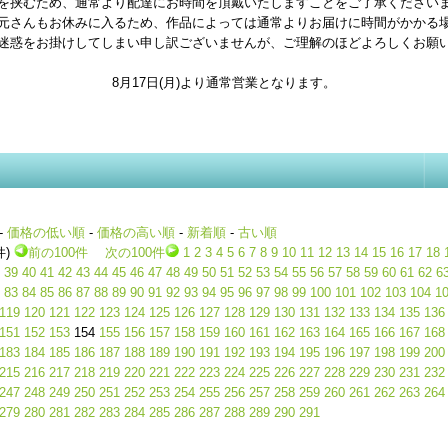
を挟むため、通常より配達にお時間を頂戴いたしますことをご了承ください
元さんもお休みに入るため、作品によっては通常よりお届けに時間がかかる
迷惑をお掛けしてしまい申し訳ございませんが、ご理解のほどよろしくお願
8月17日(月)より通常営業となります。
-
価格の低い順
-
価格の高い順
-
新着順
-
古い順
件)
前の100件
次の100件
1
2
3
4
5
6
7
8
9
10
11
12
13
14
15
16
17
18
39
40
41
42
43
44
45
46
47
48
49
50
51
52
53
54
55
56
57
58
59
60
61
62
6
83
84
85
86
87
88
89
90
91
92
93
94
95
96
97
98
99
100
101
102
103
104
1
119
120
121
122
123
124
125
126
127
128
129
130
131
132
133
134
135
136
151
152
153
154
155
156
157
158
159
160
161
162
163
164
165
166
167
168
183
184
185
186
187
188
189
190
191
192
193
194
195
196
197
198
199
200
215
216
217
218
219
220
221
222
223
224
225
226
227
228
229
230
231
232
247
248
249
250
251
252
253
254
255
256
257
258
259
260
261
262
263
264
279
280
281
282
283
284
285
286
287
288
289
290
291