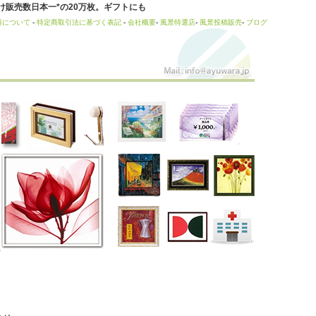
販売数日本一*の20万枚。ギフトにも
料について
-
特定商取引法に基づく表記
-
会社概要
-
風景特選店
-
風景投稿販売
-
ブログ