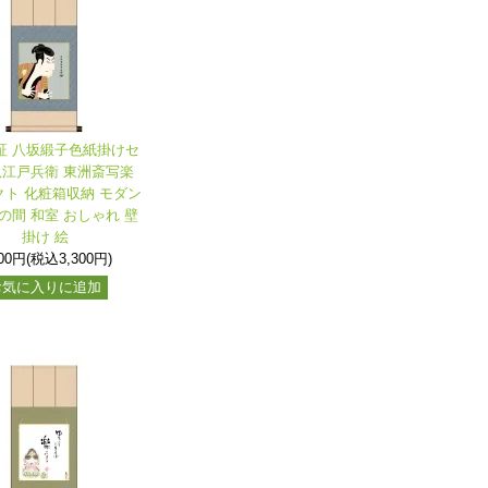
保証 八坂緞子色紙掛けセ
奴江戸兵衛 東洲斎写楽
ト 化粧箱収納 モダン
の間 和室 おしゃれ 壁
掛け 絵
000円(税込3,300円)
お気に入りに追加