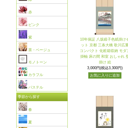
赤
ピンク
紫
10年保証 八坂緞子色紙掛け
ット 京都 三条大橋 歌川広
茶・ベージュ
コンパクト 化粧箱収納 モダ
掛軸 床の間 和室 おしゃれ 
掛け 絵
モノトーン
3,000円(税込3,300円)
カラフル
お気に入りに追加
パステル
季節から探す
春
夏