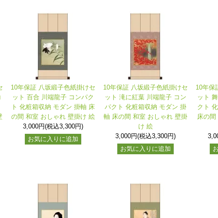
セ
10年保証 八坂緞子色紙掛けセ
10年保証 八坂緞子色紙掛けセ
10年
コ
ット 百合 川端龍子 コンパク
ット 滝に紅葉 川端龍子 コン
ット 
ン
ト 化粧箱収納 モダン 掛軸 床
パクト 化粧箱収納 モダン 掛
クト 
壁
の間 和室 おしゃれ 壁掛け 絵
軸 床の間 和室 おしゃれ 壁掛
床の間
3,000円(税込3,300円)
け 絵
3,000円(税込3,300円)
3,
お気に入りに追加
お気に入りに追加