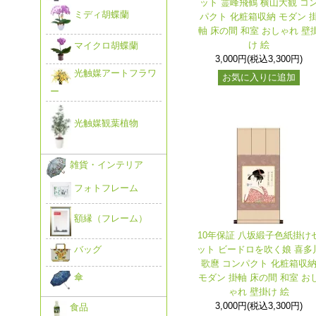
ット 霊峰飛鶴 横山大観 コ
ミディ胡蝶蘭
パクト 化粧箱収納 モダン 
軸 床の間 和室 おしゃれ 壁
け 絵
マイクロ胡蝶蘭
3,000円(税込3,300円)
光触媒アートフラワ
お気に入りに追加
ー
光触媒観葉植物
雑貨・インテリア
フォトフレーム
額縁（フレーム）
10年保証 八坂緞子色紙掛け
ット ビードロを吹く娘 喜多
バッグ
歌麿 コンパクト 化粧箱収
傘
モダン 掛軸 床の間 和室 お
ゃれ 壁掛け 絵
3,000円(税込3,300円)
食品