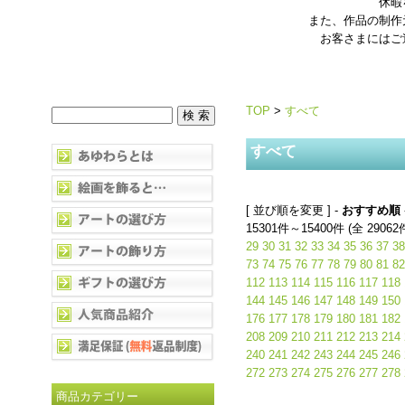
休暇
また、作品の制作
お客さまにはご
TOP
>
すべて
すべて
[ 並び順を変更 ] -
おすすめ順
15301件～15400件 (全 29062
29
30
31
32
33
34
35
36
37
38
73
74
75
76
77
78
79
80
81
82
112
113
114
115
116
117
118
144
145
146
147
148
149
150
176
177
178
179
180
181
182
208
209
210
211
212
213
214
240
241
242
243
244
245
246
272
273
274
275
276
277
278
商品カテゴリー