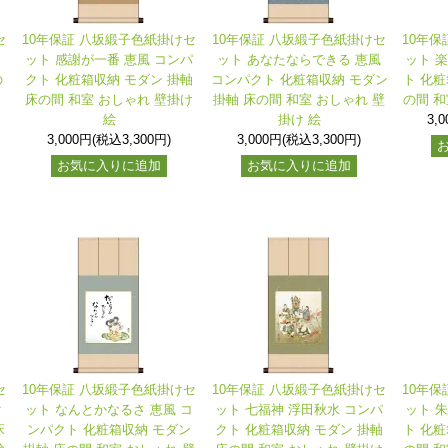
セ
10年保証 八坂緞子色紙掛けセ
10年保証 八坂緞子色紙掛けセ
10年
ト
ット 感謝が一番 恵風 コンパ
ット あなたならできる 恵風
ット 
の
クト 化粧箱収納 モダン 掛軸
コンパクト 化粧箱収納 モダン
ト 化粧
床の間 和室 おしゃれ 壁掛け
掛軸 床の間 和室 おしゃれ 壁
の間 和
絵
掛け 絵
3,
3,000円(税込3,300円)
3,000円(税込3,300円)
お気に入りに追加
お気に入りに追加
セ
10年保証 八坂緞子色紙掛けセ
10年保証 八坂緞子色紙掛けセ
10年
ク
ット なんとかなるさ 恵風 コ
ット 七福神 浮田秋水 コンパ
ット 
床
ンパクト 化粧箱収納 モダン
クト 化粧箱収納 モダン 掛軸
ト 化粧