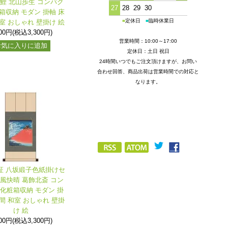
昇鯉 北山歩生 コンパク
27
28
29
30
箱収納 モダン 掛軸 床
■
定休日
■
臨時休業日
室 おしゃれ 壁掛け 絵
000円(税込3,300円)
営業時間：10:00～17:00
お気に入りに追加
定休日：土日 祝日
24時間いつでもご注文頂けますが、お問い
合わせ回答、商品出荷は営業時間での対応と
なります。
保証 八坂緞子色紙掛けセ
凱風快晴 葛飾北斎 コン
 化粧箱収納 モダン 掛
間 和室 おしゃれ 壁掛
け 絵
000円(税込3,300円)