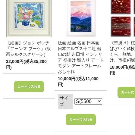
【絵画】ジョン ボッチ
版画 絵画 名画 日本画
《壁掛け》桜
「アーンズ ブーケ」(版
日本アルプス十二題 劔
ばざいく)4枚
画シルクスクリーン)
山の朝 吉田博 インテリ
くら、無地、
ア 壁掛け 額入り アート
け、市松)樺
32,000円(税込35,200
モダン アートフレーム
円)
18,000円(税
おしゃれ
円)
10,000円(税込11,000
円)
サイ
ズ