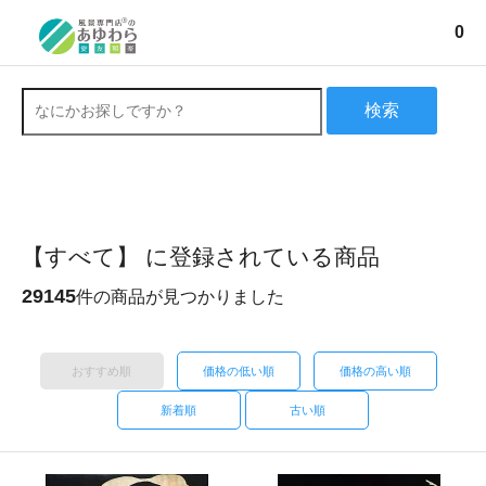
0
検索
【すべて】 に登録されている商品
29145
件の商品が見つかりました
おすすめ順
価格の低い順
価格の高い順
新着順
古い順