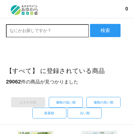
0
検索
【すべて】 に登録されている商品
29062
件の商品が見つかりました
おすすめ順
価格の低い順
価格の高い順
新着順
古い順