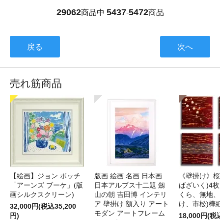
29062
5437
5472
商品中
-
商品
戻る
次へ
売れ筋商品
【絵画】ジョン ボッチ
版画 絵画 名画 日本画
《壁掛け》桜
「アーンズ ブーケ」(版
日本アルプス十二題 劔
ばざいく)4枚
画シルクスクリーン)
山の朝 吉田博 インテリ
くら、無地、
ア 壁掛け 額入り アート
け、市松)樺
32,000円(税込35,200
モダン アートフレーム
円)
18,000円(税