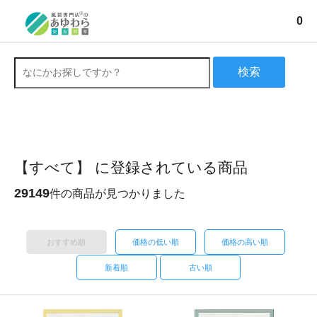
0
検索
【すべて】 に登録されている商品
29149
件の商品が見つかりました
おすすめ順
価格の低い順
価格の高い順
新着順
古い順