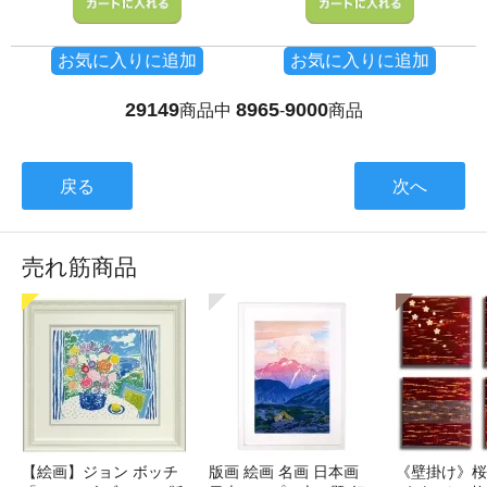
お気に入りに追加
お気に入りに追加
29149
8965
9000
商品中
-
商品
戻る
次へ
売れ筋商品
【絵画】ジョン ボッチ
版画 絵画 名画 日本画
《壁掛け》桜