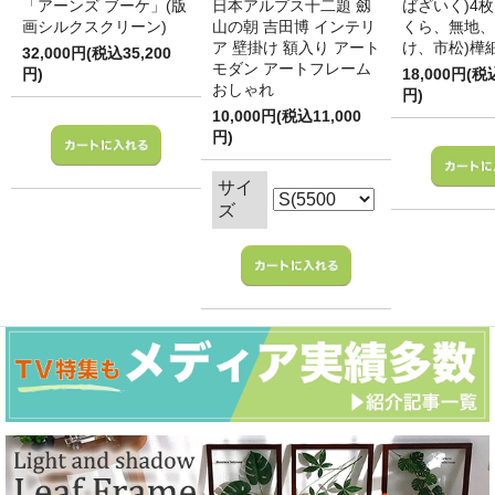
「アーンズ ブーケ」(版
日本アルプス十二題 劔
ばざいく)4枚
画シルクスクリーン)
山の朝 吉田博 インテリ
くら、無地、
ア 壁掛け 額入り アート
け、市松)樺
32,000円(税込35,200
モダン アートフレーム
円)
18,000円(税
おしゃれ
円)
10,000円(税込11,000
円)
サイ
ズ