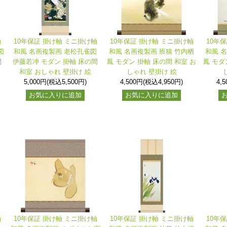
軸
10年保証 掛け軸 ミニ掛け軸
10年保証 掛け軸 ミニ掛け軸
10年
図
和風 名画複製画 老松孔雀図
和風 名画複製画 班猫 竹内栖
和風 
間
伊藤若冲 モダン 掛軸 床の間
鳳 モダン 掛軸 床の間 和室 お
鳳 モダ
和室 おしゃれ 壁掛け 絵
しゃれ 壁掛け 絵
5,000円(税込5,500円)
4,500円(税込4,950円)
4,
お気に入りに追加
お気に入りに追加
軸
10年保証 掛け軸 ミニ掛け軸
10年保証 掛け軸 ミニ掛け軸
10年