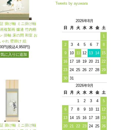
Tweets by ayuwara
2026年8月
保証 掛け軸 ミニ掛け軸
日
月
火
水
木
金
土
名画複製画 爐邊 竹内栖
ン 掛軸 床の間 和室 お
1
しゃれ 壁掛け 絵
2
3
4
5
6
7
8
500円(税込4,950円)
9
10
11
12
13
14
15
お気に入りに追加
16
17
18
19
20
21
22
23
24
25
26
27
28
29
30
31
2026年9月
日
月
火
水
木
金
土
1
2
3
4
5
6
7
8
9
10
11
12
13
14
15
16
17
18
19
保証 掛け軸 ミニ掛け軸
20
21
22
23
24
25
26