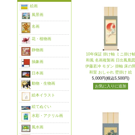
絵画
風景画
名画
花・植物画
静物画
10年保証 掛け軸 ミニ掛け
和風 名画複製画 日出鳳凰
抽象画
伊藤若冲 モダン 掛軸 床の
和室 おしゃれ 壁掛け 絵
日本画
5,000円(税込5,500円)
動物・生物画
お気に入りに追加
絵本イラスト
絵てぬぐい
水彩・アクリル画
風水画