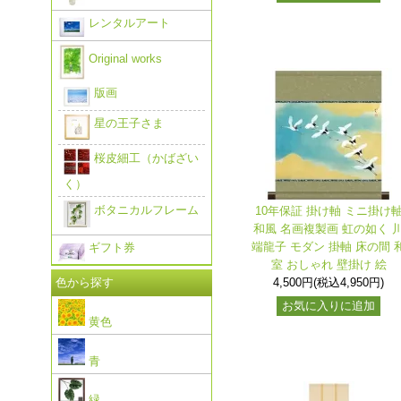
レンタルアート
Original works
版画
星の王子さま
桜皮細工（かばざい
く）
ボタニカルフレーム
10年保証 掛け軸 ミニ掛け
和風 名画複製画 虹の如く 
端龍子 モダン 掛軸 床の間 
ギフト券
室 おしゃれ 壁掛け 絵
色から探す
4,500円(税込4,950円)
お気に入りに追加
黄色
青
緑