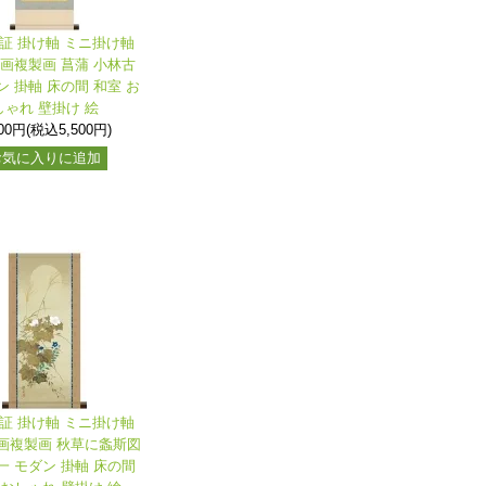
保証 掛け軸 ミニ掛け軸
名画複製画 菖蒲 小林古
ン 掛軸 床の間 和室 お
しゃれ 壁掛け 絵
000円(税込5,500円)
お気に入りに追加
保証 掛け軸 ミニ掛け軸
画複製画 秋草に螽斯図
一 モダン 掛軸 床の間