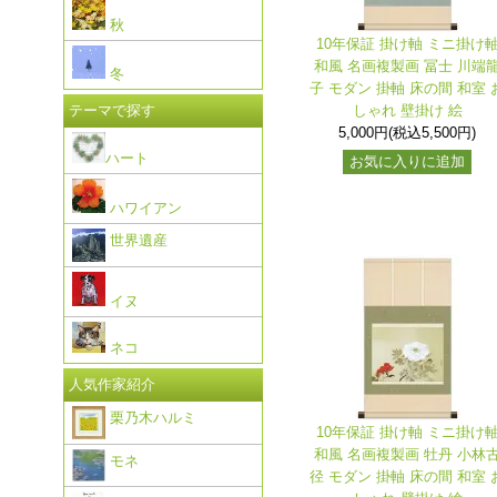
秋
10年保証 掛け軸 ミニ掛け
和風 名画複製画 冨士 川端
冬
子 モダン 掛軸 床の間 和室 
しゃれ 壁掛け 絵
テーマで探す
5,000円(税込5,500円)
ハート
お気に入りに追加
ハワイアン
世界遺産
イヌ
ネコ
人気作家紹介
栗乃木ハルミ
10年保証 掛け軸 ミニ掛け
和風 名画複製画 牡丹 小林
モネ
径 モダン 掛軸 床の間 和室 