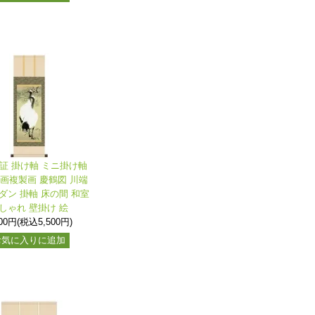
保証 掛け軸 ミニ掛け軸
名画複製画 慶鶴図 川端
ダン 掛軸 床の間 和室
しゃれ 壁掛け 絵
000円(税込5,500円)
お気に入りに追加