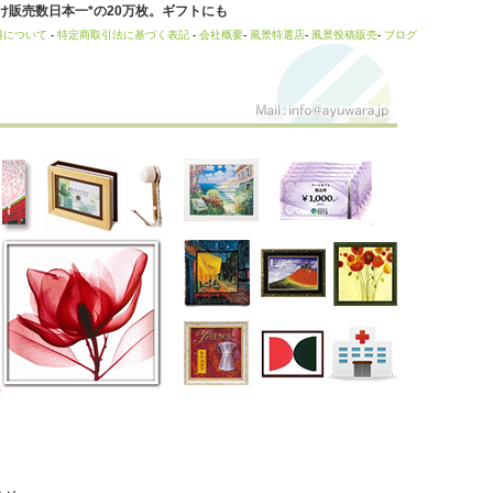
販売数日本一*の20万枚。ギフトにも
料について
-
特定商取引法に基づく表記
-
会社概要
-
風景特選店
-
風景投稿販売
-
ブログ