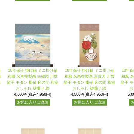
軸
10年保証 掛け軸 ミニ掛け軸
10年保証 掛け軸 ミニ掛け軸
10年
川
和風 名画複製画 舞鶴図 川端
和風 名画複製画 冨貴図 川端
和風 
和
龍子 モダン 掛軸 床の間 和室
龍子 モダン 掛軸 床の間 和室
龍子 モ
おしゃれ 壁掛け 絵
おしゃれ 壁掛け 絵
お
4,500円(税込4,950円)
4,500円(税込4,950円)
5,
お気に入りに追加
お気に入りに追加