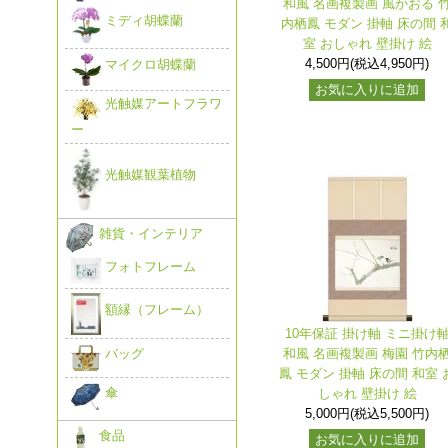
和風 名画複製画 風かおる 
ミディ胡蝶蘭
内栖鳳 モダン 掛軸 床の間 
室 おしゃれ 壁掛け 絵
4,500円(税込4,950円)
マイクロ胡蝶蘭
お気に入りに追加
光触媒アートフラワ
ー
光触媒観葉植物
雑貨・インテリア
フォトフレーム
額縁（フレーム）
10年保証 掛け軸 ミニ掛け
和風 名画複製画 梅園 竹内
バッグ
鳳 モダン 掛軸 床の間 和室 
傘
しゃれ 壁掛け 絵
5,000円(税込5,500円)
食品
お気に入りに追加