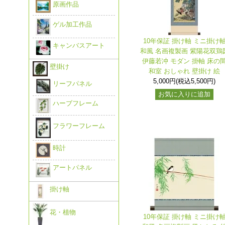
原画作品
ゲル加工作品
10年保証 掛け軸 ミニ掛け
キャンバスアート
和風 名画複製画 紫陽花双鶏
伊藤若冲 モダン 掛軸 床の
壁掛け
和室 おしゃれ 壁掛け 絵
5,000円(税込5,500円)
リーフパネル
お気に入りに追加
ハーブフレーム
フラワーフレーム
時計
アートパネル
掛け軸
花・植物
10年保証 掛け軸 ミニ掛け