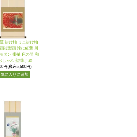
保証 掛け軸 ミニ掛け軸
名画複製画 滝に紅葉 川
モダン 掛軸 床の間 和
おしゃれ 壁掛け 絵
000円(税込5,500円)
お気に入りに追加