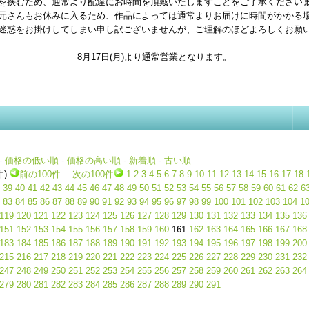
を挟むため、通常より配達にお時間を頂戴いたしますことをご了承ください
元さんもお休みに入るため、作品によっては通常よりお届けに時間がかかる
迷惑をお掛けしてしまい申し訳ございませんが、ご理解のほどよろしくお願
8月17日(月)より通常営業となります。
-
価格の低い順
-
価格の高い順
-
新着順
-
古い順
件)
前の100件
次の100件
1
2
3
4
5
6
7
8
9
10
11
12
13
14
15
16
17
18
39
40
41
42
43
44
45
46
47
48
49
50
51
52
53
54
55
56
57
58
59
60
61
62
6
83
84
85
86
87
88
89
90
91
92
93
94
95
96
97
98
99
100
101
102
103
104
1
119
120
121
122
123
124
125
126
127
128
129
130
131
132
133
134
135
136
151
152
153
154
155
156
157
158
159
160
161
162
163
164
165
166
167
168
183
184
185
186
187
188
189
190
191
192
193
194
195
196
197
198
199
200
215
216
217
218
219
220
221
222
223
224
225
226
227
228
229
230
231
232
247
248
249
250
251
252
253
254
255
256
257
258
259
260
261
262
263
264
279
280
281
282
283
284
285
286
287
288
289
290
291