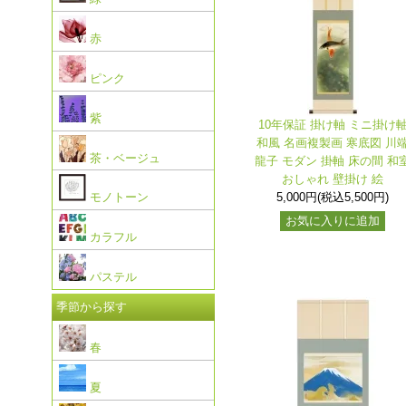
赤
ピンク
紫
10年保証 掛け軸 ミニ掛け
和風 名画複製画 寒底図 川
茶・ベージュ
龍子 モダン 掛軸 床の間 和
おしゃれ 壁掛け 絵
5,000円(税込5,500円)
モノトーン
お気に入りに追加
カラフル
パステル
季節から探す
春
夏