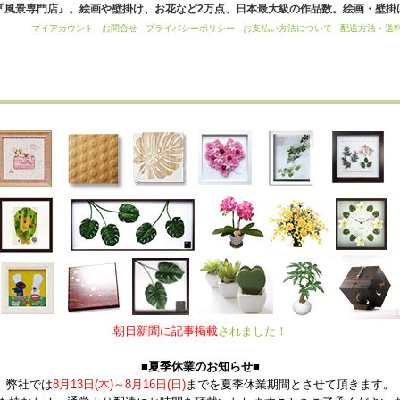
風景専門店』。絵画や壁掛け、お花など2万点、日本最大級の作品数。絵画・壁掛け
マイアカウント
-
お問合せ
-
プライバシーポリシー
-
お支払い方法について
-
配送方法・送
朝日新聞に記事掲載
されました！
■夏季休業のお知らせ■
弊社では
8月13日(木)～8月16日(日)
までを夏季休業期間とさせて頂きます。