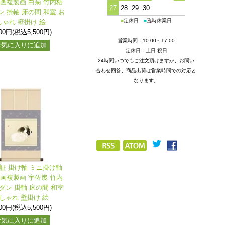
名画複製画 白菊 竹内栖
27
28
29
30
ン 掛軸 床の間 和室 お
■
定休日
■
臨時休業日
しゃれ 壁掛け 絵
000円(税込5,500円)
営業時間：10:00～17:00
お気に入りに追加
定休日：土日 祝日
24時間いつでもご注文頂けますが、お問い
合わせ回答、商品出荷は営業時間での対応と
なります。
保証 掛け軸 ミニ掛け軸
名画複製画 宇佐幾 竹内
ダン 掛軸 床の間 和室
しゃれ 壁掛け 絵
000円(税込5,500円)
お気に入りに追加