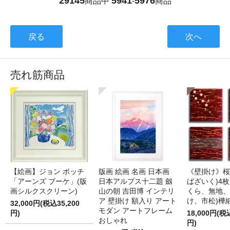
29145
5941
5976
商品中
-
商品
戻る
次へ
売れ筋商品
【絵画】ジョン ボッチ
版画 絵画 名画 日本画
《壁掛け》桜
「アーンズ ブーケ」(版
日本アルプス十二題 劔
ばざいく)4枚
画シルクスクリーン)
山の朝 吉田博 インテリ
くら、無地、
ア 壁掛け 額入り アート
け、市松)樺
32,000円(税込35,200
モダン アートフレーム
円)
18,000円(税
おしゃれ
円)