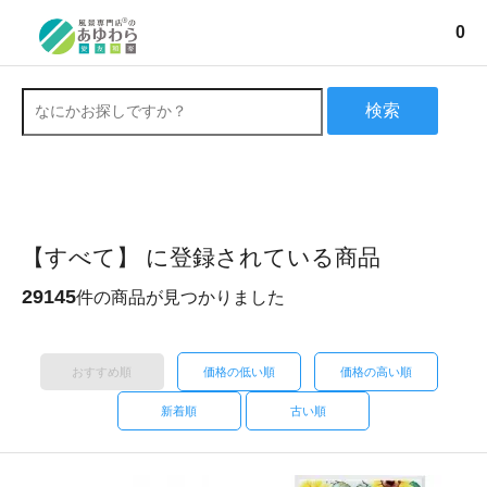
0
検索
【すべて】 に登録されている商品
29145
件の商品が見つかりました
おすすめ順
価格の低い順
価格の高い順
新着順
古い順