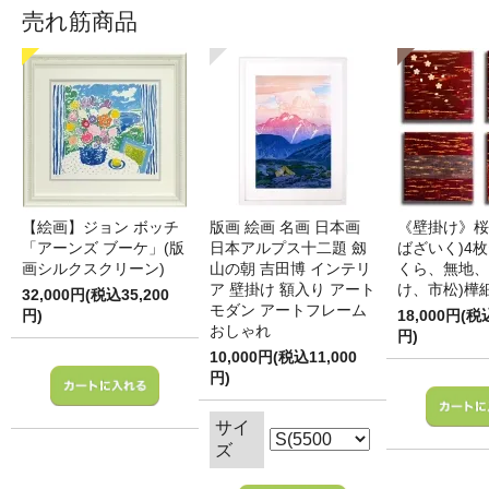
売れ筋商品
【絵画】ジョン ボッチ
版画 絵画 名画 日本画
《壁掛け》桜
「アーンズ ブーケ」(版
日本アルプス十二題 劔
ばざいく)4枚
画シルクスクリーン)
山の朝 吉田博 インテリ
くら、無地、
ア 壁掛け 額入り アート
け、市松)樺
32,000円(税込35,200
モダン アートフレーム
円)
18,000円(税
おしゃれ
円)
10,000円(税込11,000
円)
サイ
ズ