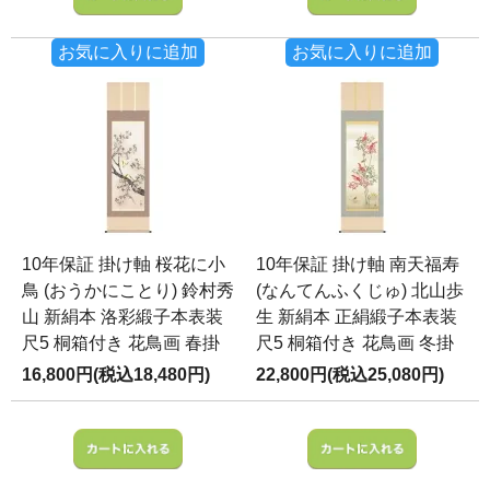
お気に入りに追加
お気に入りに追加
10年保証 掛け軸 桜花に小
10年保証 掛け軸 南天福寿
鳥 (おうかにことり) 鈴村秀
(なんてんふくじゅ) 北山歩
山 新絹本 洛彩緞子本表装
生 新絹本 正絹緞子本表装
尺5 桐箱付き 花鳥画 春掛
尺5 桐箱付き 花鳥画 冬掛
16,800円(税込18,480円)
22,800円(税込25,080円)