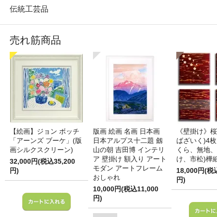
伝統工芸品
売れ筋商品
【絵画】ジョン ボッチ
版画 絵画 名画 日本画
《壁掛け》桜
「アーンズ ブーケ」(版
日本アルプス十二題 劔
ばざいく)4枚
画シルクスクリーン)
山の朝 吉田博 インテリ
くら、無地、
ア 壁掛け 額入り アート
け、市松)樺
32,000円(税込35,200
モダン アートフレーム
円)
18,000円(税
おしゃれ
円)
10,000円(税込11,000
円)