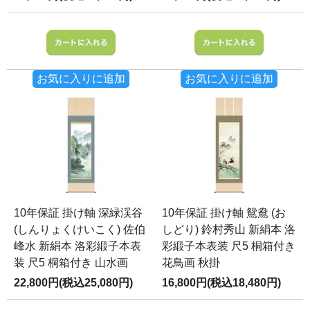
お気に入りに追加
お気に入りに追加
10年保証 掛け軸 深緑渓谷
10年保証 掛け軸 鴛鴦 (お
(しんりょくけいこく) 佐伯
しどり) 鈴村秀山 新絹本 洛
峰水 新絹本 洛彩緞子本表
彩緞子本表装 尺5 桐箱付き
装 尺5 桐箱付き 山水画
花鳥画 秋掛
22,800円(税込25,080円)
16,800円(税込18,480円)