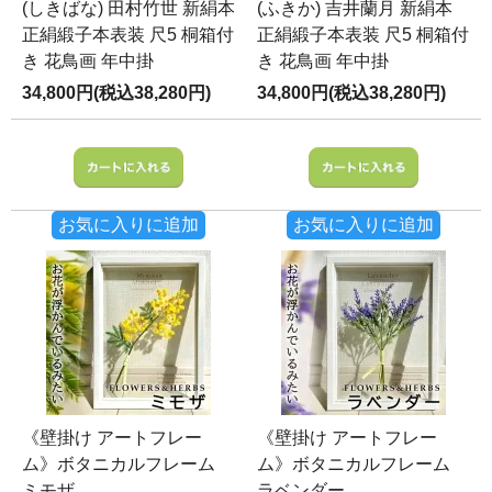
(しきばな) 田村竹世 新絹本
(ふきか) 吉井蘭月 新絹本
正絹緞子本表装 尺5 桐箱付
正絹緞子本表装 尺5 桐箱付
き 花鳥画 年中掛
き 花鳥画 年中掛
34,800円(税込38,280円)
34,800円(税込38,280円)
お気に入りに追加
お気に入りに追加
《壁掛け アートフレー
《壁掛け アートフレー
ム》ボタニカルフレーム
ム》ボタニカルフレーム
ミモザ
ラベンダー