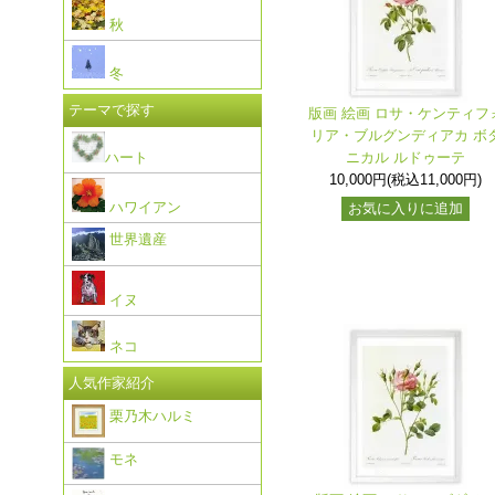
秋
冬
テーマで探す
版画 絵画 ロサ・ケンティフ
リア・ブルグンディアカ ボ
ハート
ニカル ルドゥーテ
10,000円(税込11,000円)
ハワイアン
お気に入りに追加
世界遺産
イヌ
ネコ
人気作家紹介
栗乃木ハルミ
モネ