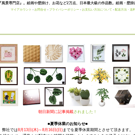
風景専門店』。絵画や壁掛け、お花など2万点、日本最大級の作品数。絵画・壁掛け
マイアカウント
-
お問合せ
-
プライバシーポリシー
-
お支払い方法について
-
配送方法・送
朝日新聞に記事掲載
されました！
■夏季休業のお知らせ■
弊社では
8月13日(木)～8月16日(日)
までを夏季休業期間とさせて頂きます。