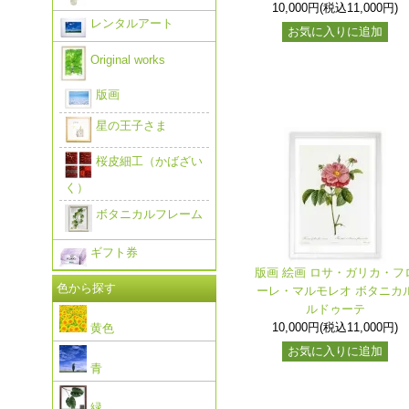
10,000円(税込11,000円)
レンタルアート
お気に入りに追加
Original works
版画
星の王子さま
桜皮細工（かばざい
く）
ボタニカルフレーム
ギフト券
版画 絵画 ロサ・ガリカ・フ
色から探す
ーレ・マルモレオ ボタニカ
ルドゥーテ
10,000円(税込11,000円)
黄色
お気に入りに追加
青
緑