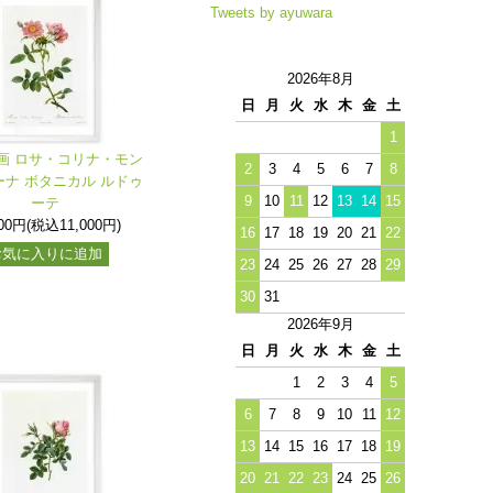
Tweets by ayuwara
2026年8月
日
月
火
水
木
金
土
1
画 ロサ・コリナ・モン
2
3
4
5
6
7
8
ナ ボタニカル ルドゥ
9
10
11
12
13
14
15
ーテ
000円(税込11,000円)
16
17
18
19
20
21
22
お気に入りに追加
23
24
25
26
27
28
29
30
31
2026年9月
日
月
火
水
木
金
土
1
2
3
4
5
6
7
8
9
10
11
12
13
14
15
16
17
18
19
20
21
22
23
24
25
26