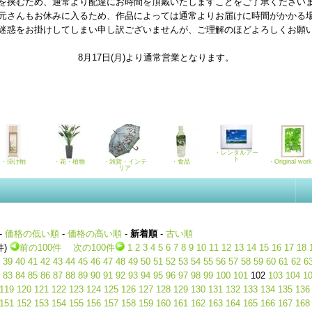
を挟むため、通常より配達にお時間を頂戴いたしますことをご了承ください
元さんもお休みに入るため、作品によっては通常よりお届けに時間がかかる
迷惑をお掛けしてしまい申し訳ございませんが、ご理解のほどよろしくお願
8月17日(月)より通常営業となります。
・レンタルアー
ト
・掛け軸
・花・植物
・雑貨・インテ
・食品
・Original wor
リア
-
価格の低い順
-
価格の高い順
-
新着順
-
古い順
件)
前の100件
次の100件
1
2
3
4
5
6
7
8
9
10
11
12
13
14
15
16
17
18
39
40
41
42
43
44
45
46
47
48
49
50
51
52
53
54
55
56
57
58
59
60
61
62
6
83
84
85
86
87
88
89
90
91
92
93
94
95
96
97
98
99
100
101
102
103
104
1
119
120
121
122
123
124
125
126
127
128
129
130
131
132
133
134
135
136
151
152
153
154
155
156
157
158
159
160
161
162
163
164
165
166
167
168