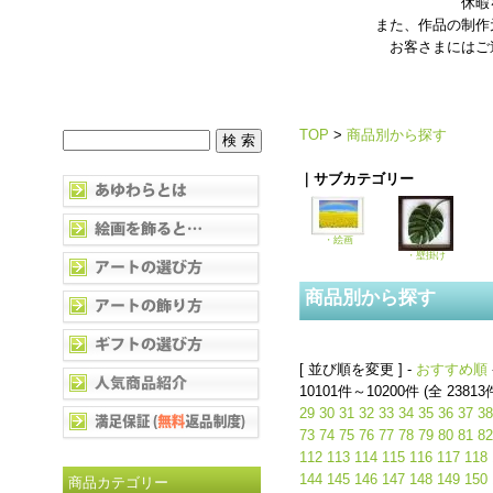
休暇
また、作品の制作
お客さまにはご
TOP
>
商品別から探す
｜サブカテゴリー
・絵画
・壁掛け
商品別から探す
[ 並び順を変更 ] -
おすすめ順
10101件～10200件 (全 23813
29
30
31
32
33
34
35
36
37
38
73
74
75
76
77
78
79
80
81
82
112
113
114
115
116
117
118
144
145
146
147
148
149
150
商品カテゴリー