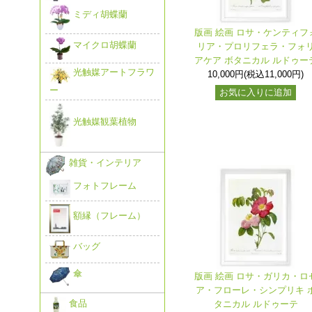
ミディ胡蝶蘭
版画 絵画 ロサ・ケンティフ
マイクロ胡蝶蘭
リア・プロリフェラ・フォ
アケア ボタニカル ルドゥー
光触媒アートフラワ
10,000円(税込11,000円)
ー
お気に入りに追加
光触媒観葉植物
雑貨・インテリア
フォトフレーム
額縁（フレーム）
バッグ
傘
版画 絵画 ロサ・ガリカ・ロ
ア・フローレ・シンプリキ 
食品
タニカル ルドゥーテ