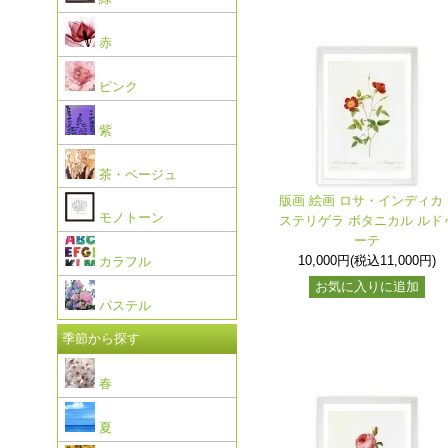
赤
ピンク
紫
茶・ベージュ
版画 絵画 ロサ・インディカ
モノトーン
ステリゲラ ボタニカル ルド
ーテ
10,000円(税込11,000円)
カラフル
お気に入りに追加
パステル
季節から探す
春
夏