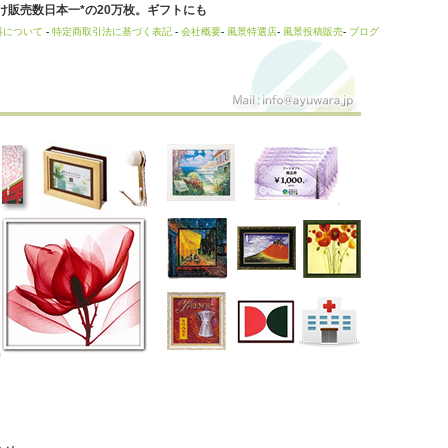
販売数日本一*の20万枚。ギフトにも
料について
-
特定商取引法に基づく表記
-
会社概要
-
風景特選店
-
風景投稿販売
-
ブログ