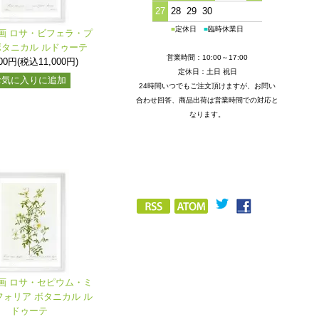
27
28
29
30
■
定休日
■
臨時休業日
画 ロサ・ビフェラ・プ
ボタニカル ルドゥーテ
営業時間：10:00～17:00
000円(税込11,000円)
定休日：土日 祝日
お気に入りに追加
24時間いつでもご注文頂けますが、お問い
合わせ回答、商品出荷は営業時間での対応と
なります。
画 ロサ・セピウム・ミ
ォリア ボタニカル ル
ドゥーテ