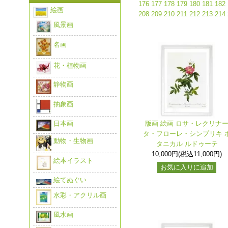
176
177
178
179
180
181
182
絵画
208
209
210
211
212
213
214
風景画
名画
花・植物画
静物画
抽象画
日本画
版画 絵画 ロサ・レクリナ
タ・フローレ・シンプリキ 
動物・生物画
タニカル ルドゥーテ
10,000円(税込11,000円)
絵本イラスト
お気に入りに追加
絵てぬぐい
水彩・アクリル画
風水画