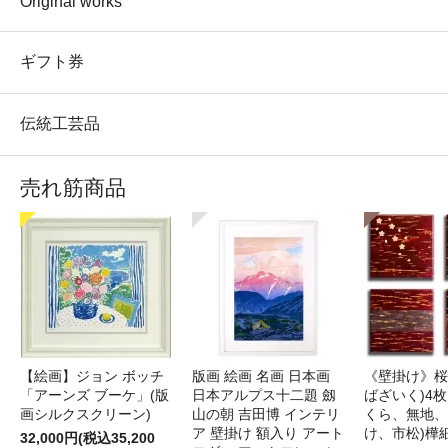
Original works
ギフト券
伝統工芸品
売れ筋商品
【絵画】ジョン ボッチ
版画 絵画 名画 日本画
《壁掛け》桜
「アーンズ ブーケ」(版
日本アルプス十二題 劔
ばざいく)4枚
画シルクスクリーン)
山の朝 吉田博 インテリ
くら、無地、
ア 壁掛け 額入り アート
け、市松)樺
32,000円(税込35,200