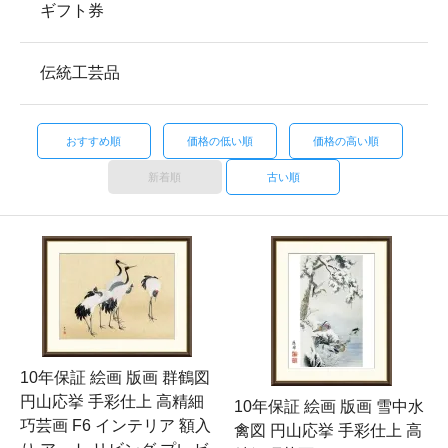
ギフト券
伝統工芸品
おすすめ順
価格の低い順
価格の高い順
新着順
古い順
10年保証 絵画 版画 群鶴図
円山応挙 手彩仕上 高精細
10年保証 絵画 版画 雪中水
巧芸画 F6 インテリア 額入
禽図 円山応挙 手彩仕上 高