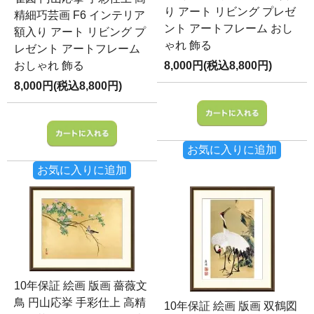
り アート リビング プレゼ
精細巧芸画 F6 インテリア
ント アートフレーム おし
額入り アート リビング プ
ゃれ 飾る
レゼント アートフレーム
おしゃれ 飾る
8,000円(税込8,800円)
8,000円(税込8,800円)
お気に入りに追加
お気に入りに追加
10年保証 絵画 版画 薔薇文
鳥 円山応挙 手彩仕上 高精
10年保証 絵画 版画 双鶴図