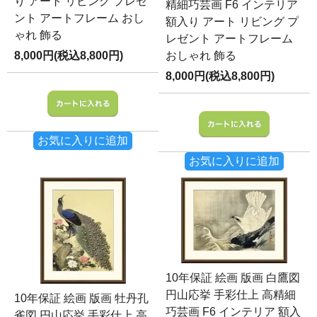
り アート リビング プレゼ
精細巧芸画 F6 インテリア
ント アートフレーム おし
額入り アート リビング プ
ゃれ 飾る
レゼント アートフレーム
8,000円(税込8,800円)
おしゃれ 飾る
8,000円(税込8,800円)
お気に入りに追加
お気に入りに追加
10年保証 絵画 版画 白鷹図
円山応挙 手彩仕上 高精細
10年保証 絵画 版画 牡丹孔
巧芸画 F6 インテリア 額入
雀図 円山応挙 手彩仕上 高