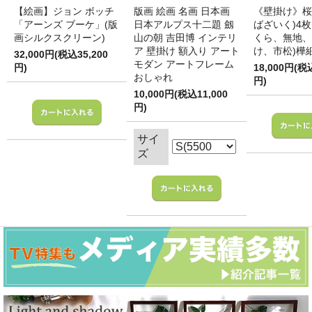
【絵画】ジョン ボッチ
版画 絵画 名画 日本画
《壁掛け》桜
「アーンズ ブーケ」(版
日本アルプス十二題 劔
ばざいく)4枚
画シルクスクリーン)
山の朝 吉田博 インテリ
くら、無地、
ア 壁掛け 額入り アート
け、市松)樺
32,000円(税込35,200
モダン アートフレーム
円)
18,000円(税
おしゃれ
円)
10,000円(税込11,000
円)
サイ
ズ