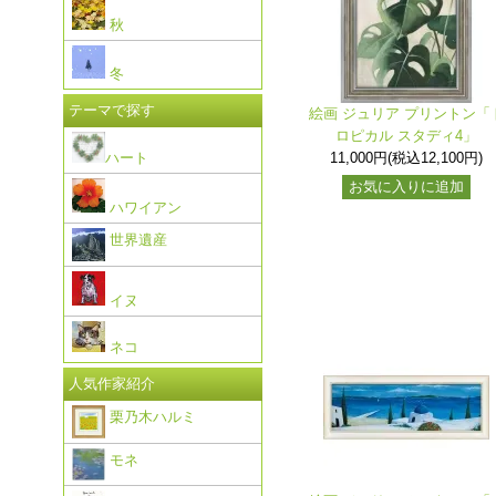
秋
冬
テーマで探す
絵画 ジュリア プリントン「
ロピカル スタディ4」
ハート
11,000円(税込12,100円)
お気に入りに追加
ハワイアン
世界遺産
イヌ
ネコ
人気作家紹介
栗乃木ハルミ
モネ