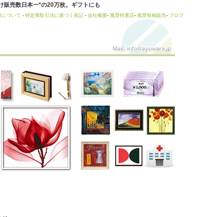
販売数日本一*の20万枚。ギフトにも
料について
-
特定商取引法に基づく表記
-
会社概要
-
風景特選店
-
風景投稿販売
-
ブログ