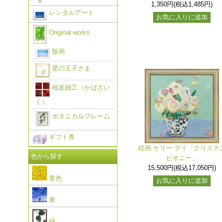
1,350円(税込1,485円)
レンタルアート
お気に入りに追加
Original works
版画
星の王子さま
桜皮細工（かばざい
く）
ボタニカルフレーム
ギフト券
絵画 ケリー デイ「クリステ
色から探す
ピオニー」
15,500円(税込17,050円)
黄色
お気に入りに追加
青
緑