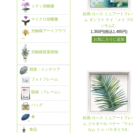
ミディ胡蝶蘭
絵画 ロハス ミニアートフレ
マイクロ胡蝶蘭
ム ダンフイ ナイ「メイ ブ
ッサム2」
光触媒アートフラワ
1,350円(税込1,485円)
ー
お気に入りに追加
光触媒観葉植物
雑貨・インテリア
フォトフレーム
額縁（フレーム）
バッグ
傘
絵画 ロハス ミニアートフレ
ム ジャネール ペナー「ウェ
食品
カム トゥ パラダイス4」