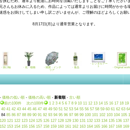
を挟むため、通常より配達にお時間を頂戴いたしますことをご了承ください
元さんもお休みに入るため、作品によっては通常よりお届けに時間がかかる
迷惑をお掛けしてしまい申し訳ございませんが、ご理解のほどよろしくお願
8月17日(月)より通常営業となります。
・レンタルアー
ト
・掛け軸
・花・植物
・雑貨・インテ
・食品
・Original wor
リア
-
価格の低い順
-
価格の高い順
-
新着順
-
古い順
前の100件
次の100件
1
2
3
4
5
6
7
8
9
10
11
12
13
14
15
16
17
18
19
40
41
42
43
44
45
46
47
48
49
50
51
52
53
54
55
56
57
58
59
60
61
62
63
6
84
85
86
87
88
89
90
91
92
93
94
95
96
97
98
99
100
101
102
103
104
105
120
121
122
123
124
125
126
127
128
129
130
131
132
133
134
135
136
137
152
153
154
155
156
157
158
159
160
161
162
163
164
165
166
167
168
169