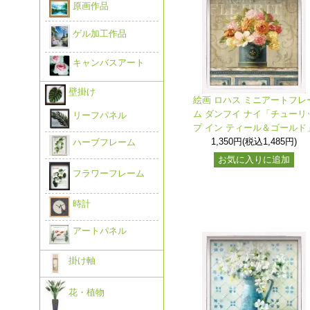
原画作品
ゲル加工作品
キャンバスアート
壁掛け
絵画 ロハス ミニアートフレ
ム ダンフイ ナイ「チューリ
リーフパネル
プ イン ティール＆ゴールド
1,350円(税込1,485円)
ハーブフレーム
お気に入りに追加
フラワーフレーム
時計
アートパネル
掛け軸
花・植物