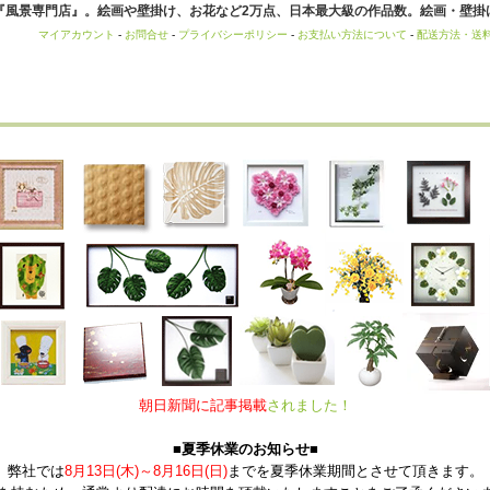
風景専門店』。絵画や壁掛け、お花など2万点、日本最大級の作品数。絵画・壁掛け
マイアカウント
-
お問合せ
-
プライバシーポリシー
-
お支払い方法について
-
配送方法・送
朝日新聞に記事掲載
されました！
■夏季休業のお知らせ■
弊社では
8月13日(木)～8月16日(日)
までを夏季休業期間とさせて頂きます。