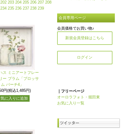
202
203
204
205
206
207
208
234
235
236
237
238
239
会員専用ページ
会員価格でお買い物♪
新規会員登録はこちら
ログイン
ハス ミニアートフレー
リー ブラム「ブロッサ
ム バーチ4」
350円(税込1,485円)
｜フリーページ
オーロラフォト・堀田東
お気に入りに追加
お気に入り一覧