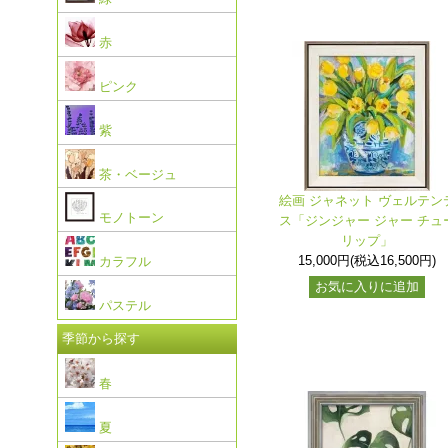
赤
ピンク
紫
茶・ベージュ
絵画 ジャネット ヴェルテン
モノトーン
ス「ジンジャー ジャー チュ
リップ」
15,000円(税込16,500円)
カラフル
お気に入りに追加
パステル
季節から探す
春
夏