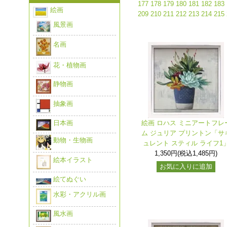
177
178
179
180
181
182
183
絵画
209
210
211
212
213
214
215
風景画
名画
花・植物画
静物画
抽象画
日本画
絵画 ロハス ミニアートフレ
ム ジュリア プリントン「サ
動物・生物画
ュレント スティル ライフ1
1,350円(税込1,485円)
絵本イラスト
お気に入りに追加
絵てぬぐい
水彩・アクリル画
風水画