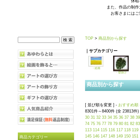
休暇
また、作品の制作
お客さまにはご
TOP
>
商品別から探す
｜サブカテゴリー
・絵画
・壁掛け
商品別から探す
[ 並び順を変更 ] -
おすすめ順
8301件～8400件 (全 23813件)
30
31
32
33
34
35
36
37
38
39
74
75
76
77
78
79
80
81
82
83
113
114
115
116
117
118
119
145
146
147
148
149
150
151
商品カテゴリー