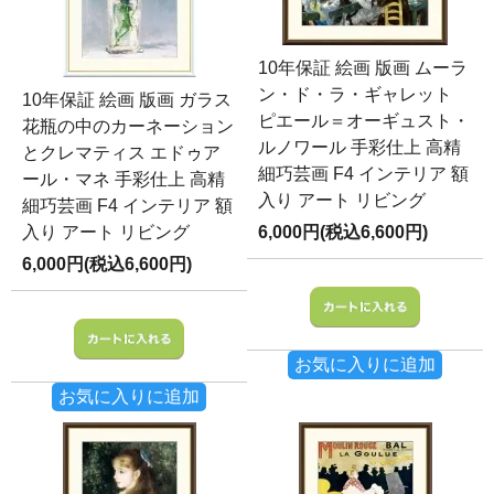
10年保証 絵画 版画 ムーラ
ン・ド・ラ・ギャレット
10年保証 絵画 版画 ガラス
ピエール＝オーギュスト・
花瓶の中のカーネーション
ルノワール 手彩仕上 高精
とクレマティス エドゥア
細巧芸画 F4 インテリア 額
ール・マネ 手彩仕上 高精
入り アート リビング
細巧芸画 F4 インテリア 額
入り アート リビング
6,000円(税込6,600円)
6,000円(税込6,600円)
お気に入りに追加
お気に入りに追加