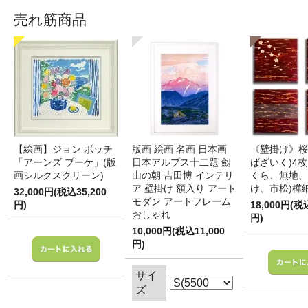
売れ筋商品
【絵画】ジョン ボッチ
版画 絵画 名画 日本画
《壁掛け》桜
「アーンズ ブーケ」(版
日本アルプス十二題 劔
ばざいく)4枚
画シルクスクリーン)
山の朝 吉田博 インテリ
くら、無地、
ア 壁掛け 額入り アート
け、市松)樺
32,000円(税込35,200
モダン アートフレーム
円)
18,000円(税
おしゃれ
円)
10,000円(税込11,000
円)
サイ
ズ