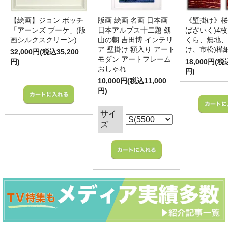
【絵画】ジョン ボッチ
版画 絵画 名画 日本画
《壁掛け》桜
「アーンズ ブーケ」(版
日本アルプス十二題 劔
ばざいく)4枚
画シルクスクリーン)
山の朝 吉田博 インテリ
くら、無地、
ア 壁掛け 額入り アート
け、市松)樺
32,000円(税込35,200
モダン アートフレーム
円)
18,000円(税
おしゃれ
円)
10,000円(税込11,000
円)
サイ
ズ