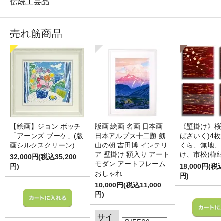
伝統工芸品
売れ筋商品
【絵画】ジョン ボッチ
版画 絵画 名画 日本画
《壁掛け》桜
「アーンズ ブーケ」(版
日本アルプス十二題 劔
ばざいく)4枚
画シルクスクリーン)
山の朝 吉田博 インテリ
くら、無地、
ア 壁掛け 額入り アート
け、市松)樺
32,000円(税込35,200
モダン アートフレーム
円)
18,000円(税
おしゃれ
円)
10,000円(税込11,000
円)
サイ