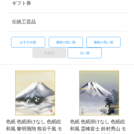
ギフト券
伝統工芸品
おすすめ順
価格の低い順
価格の高い順
新着順
古い順
色紙 色紙掛けなし 色紙絵
色紙 色紙掛けなし 色紙絵
和風 黎明飛翔 熊谷千風 モ
和風 霊峰富士 鈴村秀山 モ