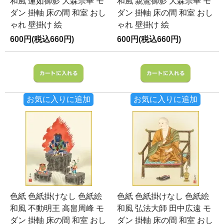
和風 蓮如御影 大森宗華 モ
和風 親鸞御影 大森宗華 モ
ダン 掛軸 床の間 和室 おし
ダン 掛軸 床の間 和室 おし
ゃれ 壁掛け 絵
ゃれ 壁掛け 絵
600円(税込660円)
600円(税込660円)
お気に入りに追加
お気に入りに追加
色紙 色紙掛けなし 色紙絵
色紙 色紙掛けなし 色紙絵
和風 不動明王 高畠周峰 モ
和風 弘法大師 田中広遠 モ
ダン 掛軸 床の間 和室 おし
ダン 掛軸 床の間 和室 おし