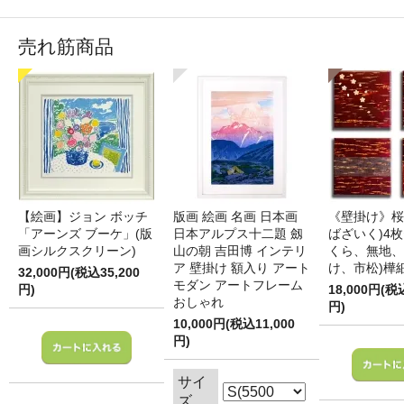
売れ筋商品
【絵画】ジョン ボッチ
版画 絵画 名画 日本画
《壁掛け》桜
「アーンズ ブーケ」(版
日本アルプス十二題 劔
ばざいく)4枚
画シルクスクリーン)
山の朝 吉田博 インテリ
くら、無地、
ア 壁掛け 額入り アート
け、市松)樺
32,000円(税込35,200
モダン アートフレーム
円)
18,000円(税
おしゃれ
円)
10,000円(税込11,000
円)
サイ
ズ