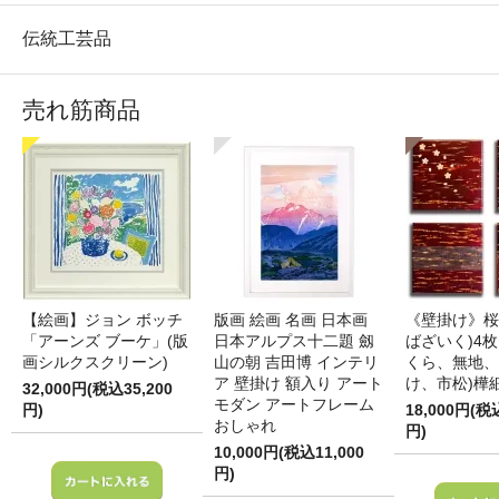
伝統工芸品
売れ筋商品
【絵画】ジョン ボッチ
版画 絵画 名画 日本画
《壁掛け》桜
「アーンズ ブーケ」(版
日本アルプス十二題 劔
ばざいく)4枚
画シルクスクリーン)
山の朝 吉田博 インテリ
くら、無地、
ア 壁掛け 額入り アート
け、市松)樺
32,000円(税込35,200
モダン アートフレーム
円)
18,000円(税
おしゃれ
円)
10,000円(税込11,000
円)