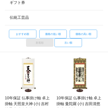
ギフト券
伝統工芸品
おすすめ順
価格の低い順
価格の高い順
新着順
古い順
10年保証 仏事掛け軸 卓上
10年保証 仏事掛け軸 卓上
掛軸 天照皇大神 (小) 吉村
掛軸 曼陀羅 (小) 吉田清悠