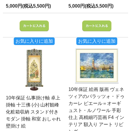
5,000円(税込5,500円)
5,000円(税込5,500円)
お気に入りに追加
お気に入りに追加
10年保証 絵画 版画 ヴェネ
ツィアのパラッツォ・ドゥ
10年保証 仏事掛け軸 卓上
カーレ ピエール＝オーギ
掛軸 十三佛 (小) 山村観峰
ュスト・ルノワール 手彩
化粧箱収納 スタンド付き
仕上 高精細巧芸画 F4 イン
モダン 掛軸 和室 おしゃれ
テリア 額入り アート リビ
壁掛け 絵