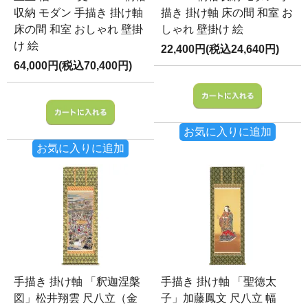
収納 モダン 手描き 掛け軸
描き 掛け軸 床の間 和室 お
床の間 和室 おしゃれ 壁掛
しゃれ 壁掛け 絵
け 絵
22,400円(税込24,640円)
64,000円(税込70,400円)
お気に入りに追加
お気に入りに追加
手描き 掛け軸 「釈迦涅槃
手描き 掛け軸 「聖徳太
図」松井翔雲 尺八立（金
子」加藤鳳文 尺八立 幅