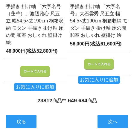
手描き 掛け軸 「六字名号
手描き 掛け軸 「六字名
（蓮華）」渡辺雅心 尺五
号」大石雲秀 尺五立 幅
立 幅54.5×丈190cm 桐箱収
54.5×丈190cm 桐箱収納 モ
納 モダン 手描き 掛け軸 床
ダン 手描き 掛け軸 床の間
の間 和室 おしゃれ 壁掛け
和室 おしゃれ 壁掛け 絵
絵
56,000円(税込61,600円)
48,000円(税込52,800円)
お気に入りに追加
お気に入りに追加
23812
649
684
商品中
-
商品
戻る
次へ