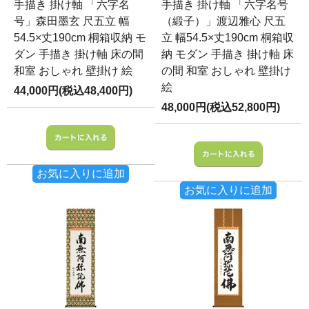
手描き 掛け軸 「六字名
手描き 掛け軸 「六字名号
号」森田墨玄 尺五立 幅
（緞子）」渡辺雅心 尺五
54.5×丈190cm 桐箱収納 モ
立 幅54.5×丈190cm 桐箱収
ダン 手描き 掛け軸 床の間
納 モダン 手描き 掛け軸 床
和室 おしゃれ 壁掛け 絵
の間 和室 おしゃれ 壁掛け
絵
44,000円(税込48,400円)
48,000円(税込52,800円)
お気に入りに追加
お気に入りに追加