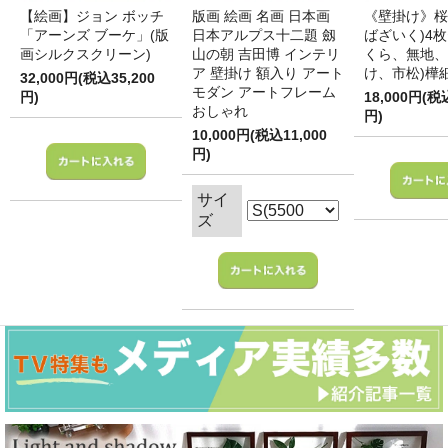
【絵画】ジョン ボッチ
版画 絵画 名画 日本画
《壁掛け》桜
「アーンズ ブーケ」(版
日本アルプス十二題 劔
ばざいく)4枚
画シルクスクリーン)
山の朝 吉田博 インテリ
くら、無地、
ア 壁掛け 額入り アート
け、市松)樺
32,000円(税込35,200
モダン アートフレーム
円)
18,000円(税
おしゃれ
円)
10,000円(税込11,000
円)
サイ
ズ