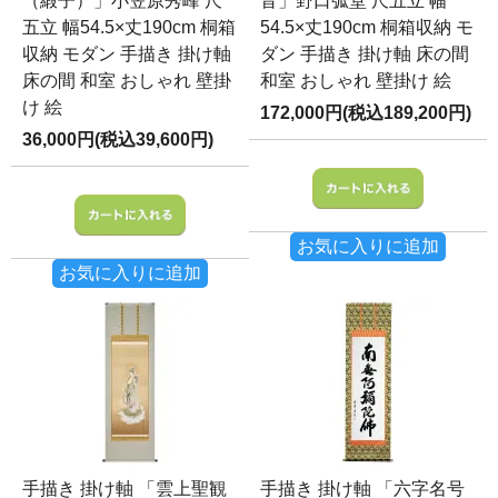
（緞子）」小笠原秀峰 尺
音」野口弧堂 尺五立 幅
五立 幅54.5×丈190cm 桐箱
54.5×丈190cm 桐箱収納 モ
収納 モダン 手描き 掛け軸
ダン 手描き 掛け軸 床の間
床の間 和室 おしゃれ 壁掛
和室 おしゃれ 壁掛け 絵
け 絵
172,000円(税込189,200円)
36,000円(税込39,600円)
お気に入りに追加
お気に入りに追加
手描き 掛け軸 「雲上聖観
手描き 掛け軸 「六字名号