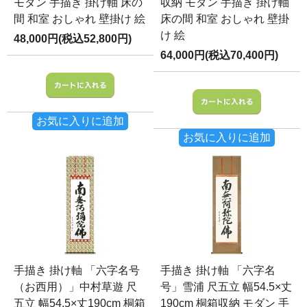
モダン 手描き 掛け軸 床の
収納 モダン 手描き 掛け軸
間 和室 おしゃれ 壁掛け 絵
床の間 和室 おしゃれ 壁掛
け 絵
48,000円(税込52,800円)
64,000円(税込70,400円)
お気に入りに追加
お気に入りに追加
手描き 掛け軸 「六字名号
手描き 掛け軸 「六字名
（お西用）」中村草遊 尺
号」雪浦 尺五立 幅54.5×丈
五立 幅54.5×丈190cm 桐箱
190cm 桐箱収納 モダン 手