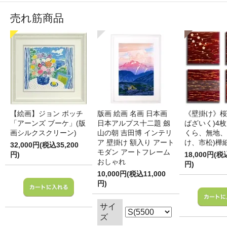
売れ筋商品
【絵画】ジョン ボッチ
版画 絵画 名画 日本画
《壁掛け》桜
「アーンズ ブーケ」(版
日本アルプス十二題 劔
ばざいく)4枚
画シルクスクリーン)
山の朝 吉田博 インテリ
くら、無地、
ア 壁掛け 額入り アート
け、市松)樺
32,000円(税込35,200
モダン アートフレーム
円)
18,000円(税
おしゃれ
円)
10,000円(税込11,000
円)
サイ
ズ