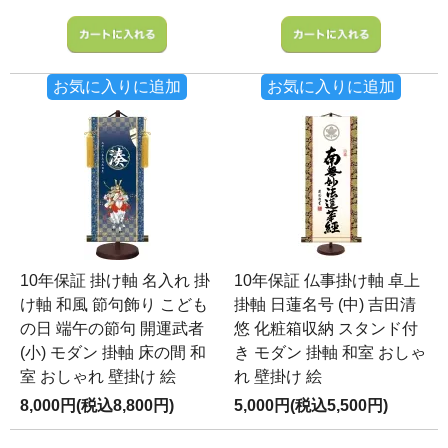
お気に入りに追加
お気に入りに追加
10年保証 掛け軸 名入れ 掛
10年保証 仏事掛け軸 卓上
け軸 和風 節句飾り こども
掛軸 日蓮名号 (中) 吉田清
の日 端午の節句 開運武者
悠 化粧箱収納 スタンド付
(小) モダン 掛軸 床の間 和
き モダン 掛軸 和室 おしゃ
室 おしゃれ 壁掛け 絵
れ 壁掛け 絵
8,000円(税込8,800円)
5,000円(税込5,500円)