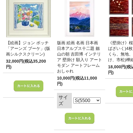
【絵画】ジョン ボッチ
版画 絵画 名画 日本画
《壁掛け》桜
「アーンズ ブーケ」(版
日本アルプス十二題 劔
ばざいく)4枚
画シルクスクリーン)
山の朝 吉田博 インテリ
くら、無地、
ア 壁掛け 額入り アート
け、市松)樺
32,000円(税込35,200
モダン アートフレーム
円)
18,000円(税
おしゃれ
円)
10,000円(税込11,000
円)
サイ
ズ