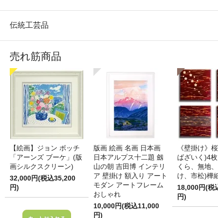
伝統工芸品
売れ筋商品
【絵画】ジョン ボッチ
版画 絵画 名画 日本画
《壁掛け》桜
「アーンズ ブーケ」(版
日本アルプス十二題 劔
ばざいく)4枚
画シルクスクリーン)
山の朝 吉田博 インテリ
くら、無地、
ア 壁掛け 額入り アート
け、市松)樺
32,000円(税込35,200
モダン アートフレーム
円)
18,000円(税
おしゃれ
円)
10,000円(税込11,000
円)