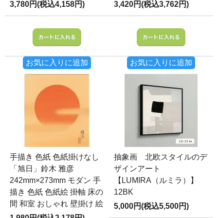
3,780円(税込4,158円)
3,420円(税込3,762円)
お気に入りに追加
お気に入りに追加
手描き 色紙 色紙掛けなし
抽象画 北欧スタイルのデ
「旭日」鈴木 雅彦
ザインアート
242mm×273mm モダン 手
【LUMIRA（ルミラ）】
描き 色紙 色紙絵 掛軸 床の
12BK
間 和室 おしゃれ 壁掛け 絵
5,000円(税込5,500円)
1,980円(税込2,178円)