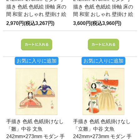
描き 色紙 色紙絵 掛軸 床の
描き 色紙 色紙絵 掛軸 床の
間 和室 おしゃれ 壁掛け 絵
間 和室 おしゃれ 壁掛け 絵
2,970円(税込3,267円)
3,600円(税込3,960円)
お気に入りに追加
お気に入りに追加
手描き 色紙 色紙掛けなし
手描き 色紙 色紙掛けなし
「雛」中谷 文魚
「立雛」中谷 文魚
242mm×273mm モダン 手
242mm×273mm モダン 手