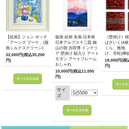
【絵画】ジョン ボッチ
版画 絵画 名画 日本画
《壁掛け》桜
「アーンズ ブーケ」(版
日本アルプス十二題 劔
ばざいく)4枚
画シルクスクリーン)
山の朝 吉田博 インテリ
くら、無地、
ア 壁掛け 額入り アート
け、市松)樺
32,000円(税込35,200
モダン アートフレーム
円)
18,000円(税
おしゃれ
円)
10,000円(税込11,000
円)
サイ
ズ