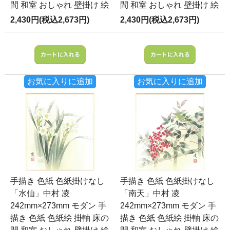
間 和室 おしゃれ 壁掛け 絵
間 和室 おしゃれ 壁掛け 絵
2,430円(税込2,673円)
2,430円(税込2,673円)
お気に入りに追加
お気に入りに追加
手描き 色紙 色紙掛けなし
手描き 色紙 色紙掛けなし
「水仙」中村 凌
「南天」中村 凌
242mm×273mm モダン 手
242mm×273mm モダン 手
描き 色紙 色紙絵 掛軸 床の
描き 色紙 色紙絵 掛軸 床の