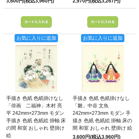
3,600円(税込3,960円)
2,970円(税込3,267円)
お気に入りに追加
お気に入りに追加
手描き 色紙 色紙掛けなし
手描き 色紙 色紙掛けなし
「俳画 二福神」木村 亮
「雛」中谷 文魚
平 242mm×273mm モダン
242mm×273mm モダン 手
手描き 色紙 色紙絵 掛軸 床
描き 色紙 色紙絵 掛軸 床の
の間 和室 おしゃれ 壁掛け
間 和室 おしゃれ 壁掛け 絵
絵
3,600円(税込3,960円)