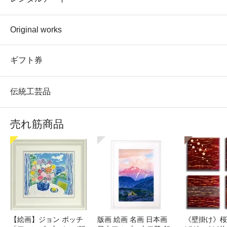
Original works
ギフト券
伝統工芸品
売れ筋商品
【絵画】ジョン ボッチ
版画 絵画 名画 日本画
《壁掛け》桜