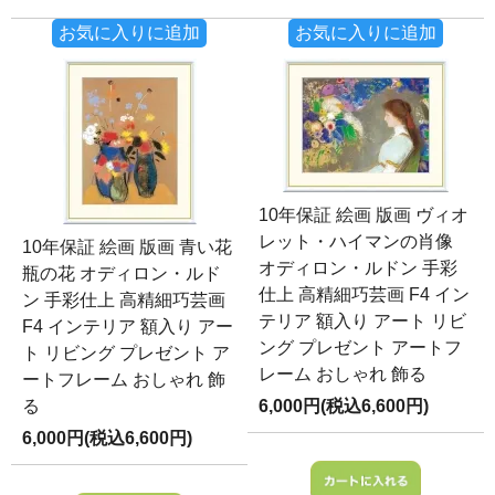
お気に入りに追加
お気に入りに追加
10年保証 絵画 版画 ヴィオ
レット・ハイマンの肖像
10年保証 絵画 版画 青い花
オディロン・ルドン 手彩
瓶の花 オディロン・ルド
仕上 高精細巧芸画 F4 イン
ン 手彩仕上 高精細巧芸画
テリア 額入り アート リビ
F4 インテリア 額入り アー
ング プレゼント アートフ
ト リビング プレゼント ア
レーム おしゃれ 飾る
ートフレーム おしゃれ 飾
る
6,000円(税込6,600円)
6,000円(税込6,600円)