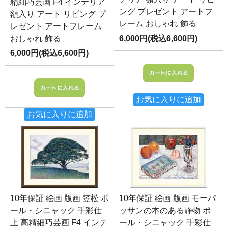
精細巧芸画 F4 インテリア
ング プレゼント アートフ
額入り アート リビング プ
レーム おしゃれ 飾る
レゼント アートフレーム
おしゃれ 飾る
6,000円(税込6,600円)
6,000円(税込6,600円)
お気に入りに追加
お気に入りに追加
10年保証 絵画 版画 笠松 ポ
10年保証 絵画 版画 モーパ
ール・シニャック 手彩仕
ッサンの本のある静物 ポ
上 高精細巧芸画 F4 インテ
ール・シニャック 手彩仕