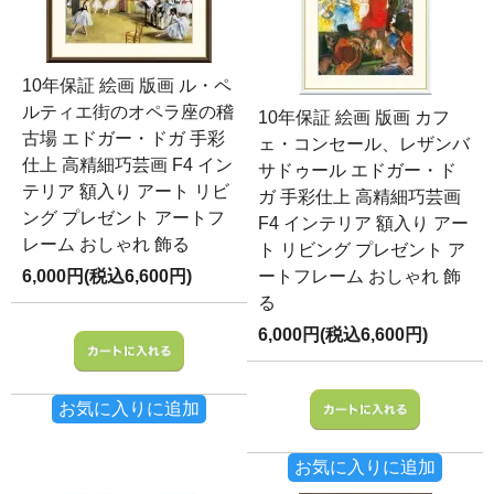
10年保証 絵画 版画 ル・ペ
ルティエ街のオペラ座の稽
10年保証 絵画 版画 カフ
古場 エドガー・ドガ 手彩
ェ・コンセール、レザンバ
仕上 高精細巧芸画 F4 イン
サドゥール エドガー・ド
テリア 額入り アート リビ
ガ 手彩仕上 高精細巧芸画
ング プレゼント アートフ
F4 インテリア 額入り アー
レーム おしゃれ 飾る
ト リビング プレゼント ア
6,000円(税込6,600円)
ートフレーム おしゃれ 飾
る
6,000円(税込6,600円)
お気に入りに追加
お気に入りに追加