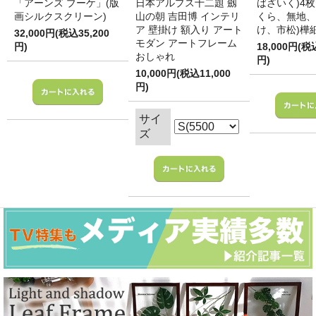
「アーンズ ブーケ」(版
日本アルプス十二題 劔
ばざいく)4枚
画シルクスクリーン)
山の朝 吉田博 インテリ
くら、無地、
ア 壁掛け 額入り アート
け、市松)樺
32,000円(税込35,200
モダン アートフレーム
円)
18,000円(税
おしゃれ
円)
10,000円(税込11,000
円)
サイ
ズ