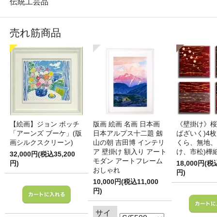
伝統工芸品
売れ筋商品
【絵画】ジョン ボッチ
版画 絵画 名画 日本画
《壁掛け》桜
「アーンズ ブーケ」(版
日本アルプス十二題 劔
ばざいく)4枚
画シルクスクリーン)
山の朝 吉田博 インテリ
くら、無地、
ア 壁掛け 額入り アート
け、市松)樺
32,000円(税込35,200
モダン アートフレーム
円)
18,000円(税
おしゃれ
円)
10,000円(税込11,000
円)
サイ