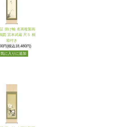
保証 掛け軸 名画複製画
鵙図 宮本武蔵 尺５ 桐
箱付き
800円(税込18,480円)
お気に入りに追加