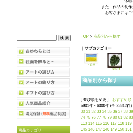
休暇
また、作品の制作
お客さまにはご
TOP
>
商品別から探す
｜サブカテゴリー
・絵画
・壁掛け
商品別から探す
[ 並び順を変更 ] -
おすすめ順
5901件～6000件 (全 23812件)
30
31
32
33
34
35
36
37
38
39
74
75
76
77
78
79
80
81
82
83
113
114
115
116
117
118
119
145
146
147
148
149
150
151
商品カテゴリー