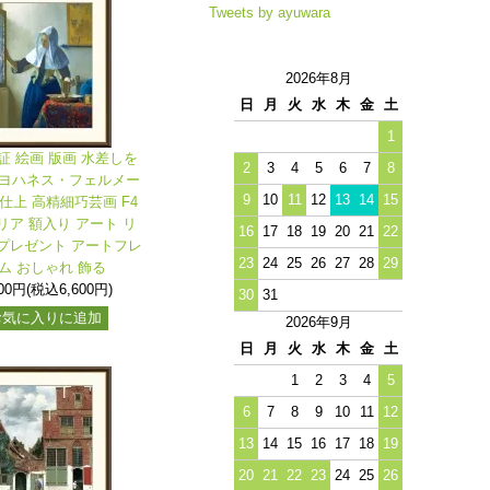
Tweets by ayuwara
2026年8月
日
月
火
水
木
金
土
1
証 絵画 版画 水差しを
2
3
4
5
6
7
8
 ヨハネス・フェルメー
9
10
11
12
13
14
15
仕上 高精細巧芸画 F4
リア 額入り アート リ
16
17
18
19
20
21
22
プレゼント アートフレ
23
24
25
26
27
28
29
ム おしゃれ 飾る
000円(税込6,600円)
30
31
お気に入りに追加
2026年9月
日
月
火
水
木
金
土
1
2
3
4
5
6
7
8
9
10
11
12
13
14
15
16
17
18
19
20
21
22
23
24
25
26