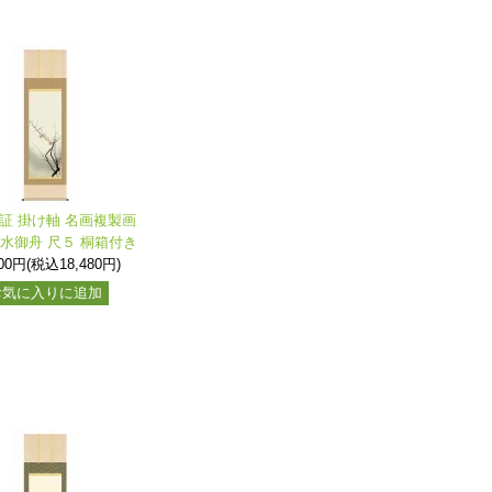
保証 掛け軸 名画複製画
速水御舟 尺５ 桐箱付き
800円(税込18,480円)
お気に入りに追加