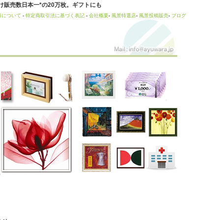
販売数日本一*の20万枚。ギフトにも
料について
-
特定商取引法に基づく表記
-
会社概要
-
風景特選店
-
風景投稿販売
-
ブログ