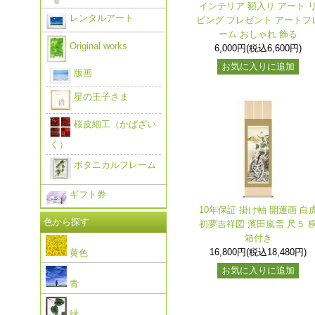
インテリア 額入り アート 
レンタルアート
ビング プレゼント アートフ
ーム おしゃれ 飾る
Original works
6,000円(税込6,600円)
お気に入りに追加
版画
星の王子さま
桜皮細工（かばざい
く）
ボタニカルフレーム
ギフト券
10年保証 掛け軸 開運画 白
色から探す
初夢吉祥図 濱田嵐雪 尺５ 
箱付き
16,800円(税込18,480円)
黄色
お気に入りに追加
青
緑