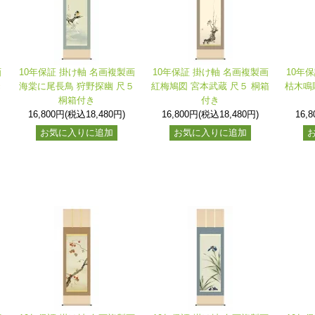
画
10年保証 掛け軸 名画複製画
10年保証 掛け軸 名画複製画
10年
き
海棠に尾長鳥 狩野探幽 尺５
紅梅鳩図 宮本武蔵 尺５ 桐箱
枯木鳴
桐箱付き
付き
16,800円(税込18,480円)
16,800円(税込18,480円)
16,
お気に入りに追加
お気に入りに追加