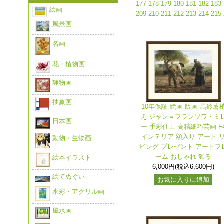
177
178
179
180
181
182
183
絵画
209
210
211
212
213
214
215
風景画
名画
花・植物画
静物画
抽象画
10年保証 絵画 版画 馬鈴薯
え ジャン＝フランソワ・ミ
日本画
ー 手彩仕上 高精細巧芸画 F
インテリア 額入り アート 
動物・生物画
ビング プレゼント アートフ
ーム おしゃれ 飾る
絵本イラスト
6,000円(税込6,600円)
絵てぬぐい
お気に入りに追加
水彩・アクリル画
風水画