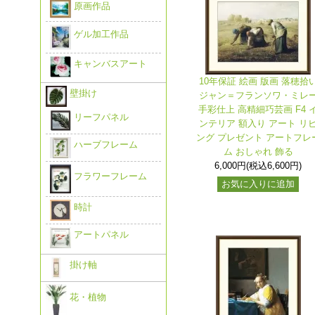
原画作品
ゲル加工作品
キャンバスアート
10年保証 絵画 版画 落穂拾
壁掛け
ジャン＝フランソワ・ミレ
手彩仕上 高精細巧芸画 F4 
リーフパネル
ンテリア 額入り アート リ
ング プレゼント アートフレ
ハーブフレーム
ム おしゃれ 飾る
6,000円(税込6,600円)
フラワーフレーム
お気に入りに追加
時計
アートパネル
掛け軸
花・植物