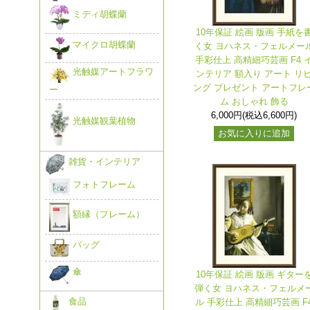
ミディ胡蝶蘭
10年保証 絵画 版画 手紙を
マイクロ胡蝶蘭
く女 ヨハネス・フェルメー
手彩仕上 高精細巧芸画 F4 
光触媒アートフラワ
ンテリア 額入り アート リ
ング プレゼント アートフレ
ー
ム おしゃれ 飾る
6,000円(税込6,600円)
光触媒観葉植物
お気に入りに追加
雑貨・インテリア
フォトフレーム
額縁（フレーム）
バッグ
傘
10年保証 絵画 版画 ギター
弾く女 ヨハネス・フェルメ
食品
ル 手彩仕上 高精細巧芸画 F