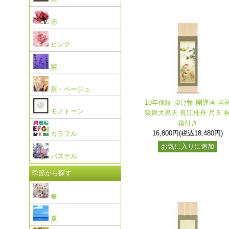
赤
ピンク
紫
茶・ベージュ
10年保証 掛け軸 開運画 吉
モノトーン
猿舞大黒天 長江桂舟 尺５ 
箱付き
16,800円(税込18,480円)
カラフル
お気に入りに追加
パステル
季節から探す
春
夏