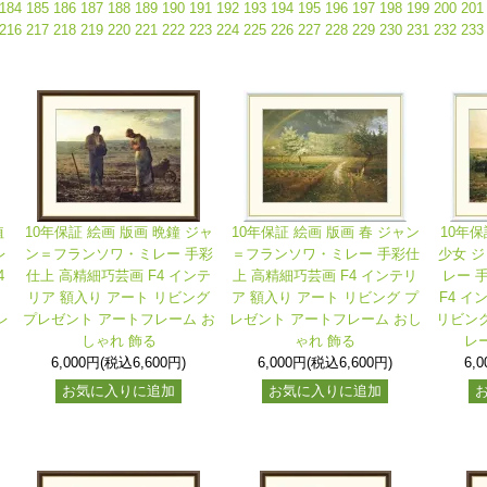
184
185
186
187
188
189
190
191
192
193
194
195
196
197
198
199
200
201
216
217
218
219
220
221
222
223
224
225
226
227
228
229
230
231
232
233
植
10年保証 絵画 版画 晩鐘 ジャ
10年保証 絵画 版画 春 ジャン
10年保
レ
ン＝フランソワ・ミレー 手彩
＝フランソワ・ミレー 手彩仕
少女 
4
仕上 高精細巧芸画 F4 インテ
上 高精細巧芸画 F4 インテリ
レー 
リ
リア 額入り アート リビング
ア 額入り アート リビング プ
F4 イ
レ
プレゼント アートフレーム お
レゼント アートフレーム おし
リビング
しゃれ 飾る
ゃれ 飾る
レ
6,000円(税込6,600円)
6,000円(税込6,600円)
6,
お気に入りに追加
お気に入りに追加