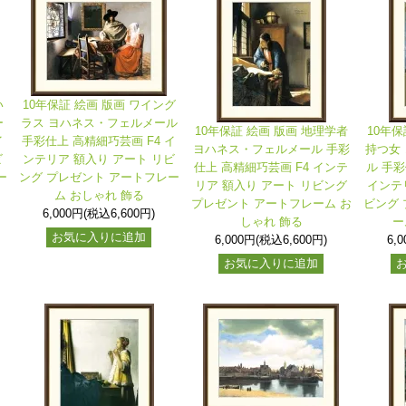
い
10年保証 絵画 版画 ワイング
ー
ラス ヨハネス・フェルメール
10年保証 絵画 版画 地理学者
10年保
イ
手彩仕上 高精細巧芸画 F4 イ
ヨハネス・フェルメール 手彩
持つ女
ビ
ンテリア 額入り アート リビ
仕上 高精細巧芸画 F4 インテ
ル 手彩
ー
ング プレゼント アートフレー
リア 額入り アート リビング
インテ
ム おしゃれ 飾る
プレゼント アートフレーム お
ビング 
6,000円(税込6,600円)
しゃれ 飾る
ー
お気に入りに追加
6,000円(税込6,600円)
6,
お気に入りに追加