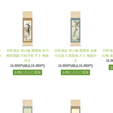
祥
10年保証 掛け軸 開運画 松竹
10年保証 掛け軸 開運画 金峰
10年
桐
梅双鶏図 打田洋美 尺５ 桐箱
月五猿 久我直哉 尺５ 桐箱付
紅梅 
付き
き
16,
16,800円(税込18,480円)
16,800円(税込18,480円)
お気に入りに追加
お気に入りに追加