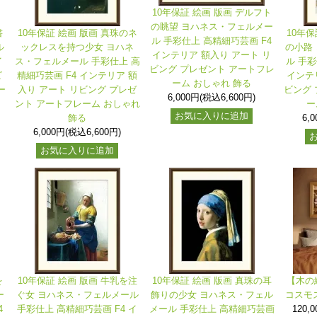
10年保証 絵画 版画 デルフト
の眺望 ヨハネス・フェルメー
書
10年保証 絵画 版画 真珠のネ
10年保
ル 手彩仕上 高精細巧芸画 F4
ル
ックレスを持つ少女 ヨハネ
の小路
インテリア 額入り アート リ
イ
ス・フェルメール 手彩仕上 高
ル 手彩
ビング プレゼント アートフレ
ビ
精細巧芸画 F4 インテリア 額
インテ
ーム おしゃれ 飾る
ー
入り アート リビング プレゼ
ビング 
6,000円(税込6,600円)
ント アートフレーム おしゃれ
ー
お気に入りに追加
飾る
6,
6,000円(税込6,600円)
お気に入りに追加
を
10年保証 絵画 版画 牛乳を注
10年保証 絵画 版画 真珠の耳
【木の
ー
ぐ女 ヨハネス・フェルメール
飾りの少女 ヨハネス・フェル
コスモ
4
手彩仕上 高精細巧芸画 F4 イ
メール 手彩仕上 高精細巧芸画
120,