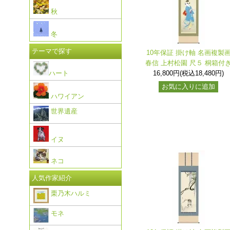
秋
冬
テーマで探す
10年保証 掛け軸 名画複製
春信 上村松園 尺５ 桐箱付
ハート
16,800円(税込18,480円)
お気に入りに追加
ハワイアン
世界遺産
イヌ
ネコ
人気作家紹介
栗乃木ハルミ
モネ