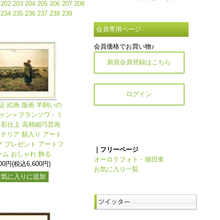
202
203
204
205
206
207
208
234
235
236
237
238
239
会員専用ページ
会員価格でお買い物♪
新規会員登録はこちら
ログイン
証 絵画 版画 羊飼いの
ジャン＝フランソワ・ミ
手彩仕上 高精細巧芸画
ンテリア 額入り アート
 プレゼント アートフ
｜フリーページ
ーム おしゃれ 飾る
オーロラフォト・堀田東
000円(税込6,600円)
お気に入り一覧
お気に入りに追加