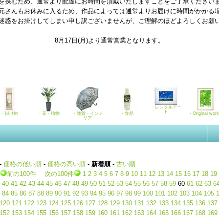
を挟むため、通常より配達にお時間を頂戴いたしますことをご了承ください
元さんもお休みに入るため、作品によっては通常よりお届けに時間がかかる
迷惑をお掛けしてしまい申し訳ございませんが、ご理解のほどよろしくお願
8月17日(月)より通常営業となります。
・レンタルアー
ト
・掛け軸
・花・植物
・雑貨・インテ
・食品
・Original wor
リア
-
価格の低い順
-
価格の高い順
-
新着順
-
古い順
前の100件
次の100件
1
2
3
4
5
6
7
8
9
10
11
12
13
14
15
16
17
18
19
40
41
42
43
44
45
46
47
48
49
50
51
52
53
54
55
56
57
58
59
60
61
62
63
6
84
85
86
87
88
89
90
91
92
93
94
95
96
97
98
99
100
101
102
103
104
105
120
121
122
123
124
125
126
127
128
129
130
131
132
133
134
135
136
137
152
153
154
155
156
157
158
159
160
161
162
163
164
165
166
167
168
169