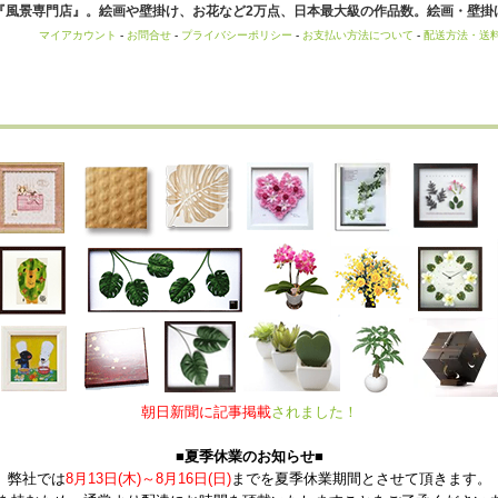
風景専門店』。絵画や壁掛け、お花など2万点、日本最大級の作品数。絵画・壁掛け
マイアカウント
-
お問合せ
-
プライバシーポリシー
-
お支払い方法について
-
配送方法・送
朝日新聞に記事掲載
されました！
■夏季休業のお知らせ■
弊社では
8月13日(木)～8月16日(日)
までを夏季休業期間とさせて頂きます。