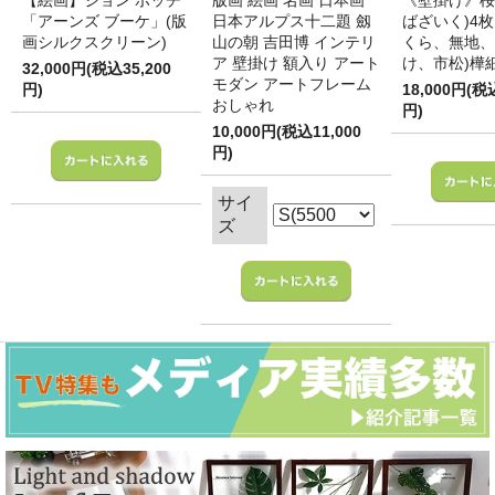
【絵画】ジョン ボッチ
版画 絵画 名画 日本画
《壁掛け》桜
「アーンズ ブーケ」(版
日本アルプス十二題 劔
ばざいく)4枚
画シルクスクリーン)
山の朝 吉田博 インテリ
くら、無地、
ア 壁掛け 額入り アート
け、市松)樺
32,000円(税込35,200
モダン アートフレーム
円)
18,000円(税
おしゃれ
円)
10,000円(税込11,000
円)
サイ
ズ