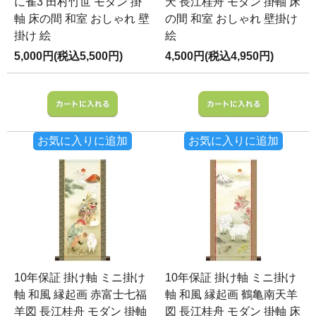
に雀3 田村竹世 モダン 掛
天 長江桂舟 モダン 掛軸 床
軸 床の間 和室 おしゃれ 壁
の間 和室 おしゃれ 壁掛け
掛け 絵
絵
5,000円(税込5,500円)
4,500円(税込4,950円)
お気に入りに追加
お気に入りに追加
10年保証 掛け軸 ミニ掛け
10年保証 掛け軸 ミニ掛け
軸 和風 縁起画 赤富士七福
軸 和風 縁起画 鶴亀南天羊
羊図 長江桂舟 モダン 掛軸
図 長江桂舟 モダン 掛軸 床