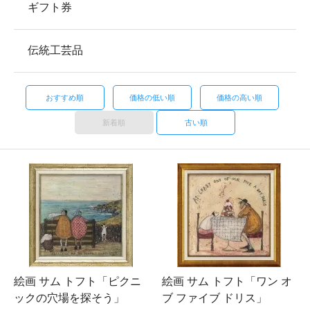
ギフト券
伝統工芸品
おすすめ順
価格の低い順
価格の高い順
新着順
古い順
絵画 サム トフト「ピクニ
絵画 サム トフト「ワン オ
ックの穴場を探そう」
ブ ファイブ ドリス」