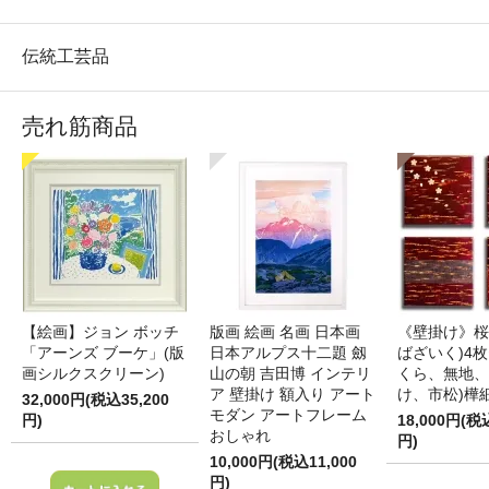
伝統工芸品
売れ筋商品
【絵画】ジョン ボッチ
版画 絵画 名画 日本画
《壁掛け》桜
「アーンズ ブーケ」(版
日本アルプス十二題 劔
ばざいく)4枚
画シルクスクリーン)
山の朝 吉田博 インテリ
くら、無地、
ア 壁掛け 額入り アート
け、市松)樺
32,000円(税込35,200
モダン アートフレーム
円)
18,000円(税
おしゃれ
円)
10,000円(税込11,000
円)