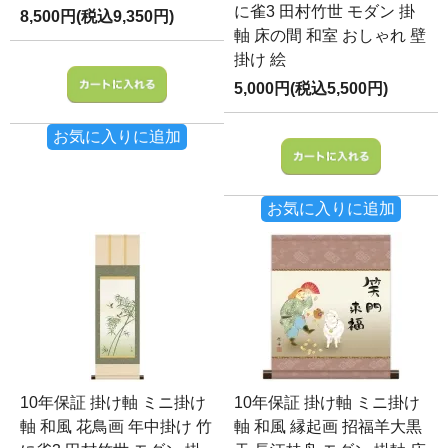
に雀3 田村竹世 モダン 掛
8,500円(税込9,350円)
軸 床の間 和室 おしゃれ 壁
掛け 絵
5,000円(税込5,500円)
お気に入りに追加
お気に入りに追加
10年保証 掛け軸 ミニ掛け
10年保証 掛け軸 ミニ掛け
軸 和風 花鳥画 年中掛け 竹
軸 和風 縁起画 招福羊大黒