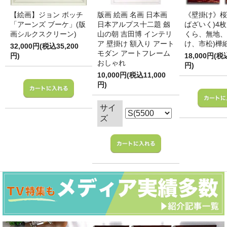
【絵画】ジョン ボッチ
版画 絵画 名画 日本画
《壁掛け》桜
「アーンズ ブーケ」(版
日本アルプス十二題 劔
ばざいく)4枚
画シルクスクリーン)
山の朝 吉田博 インテリ
くら、無地、
ア 壁掛け 額入り アート
け、市松)樺
32,000円(税込35,200
モダン アートフレーム
円)
18,000円(税
おしゃれ
円)
10,000円(税込11,000
円)
サイ
ズ