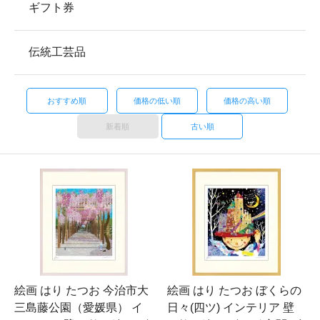
ギフト券
伝統工芸品
おすすめ順
価格の低い順
価格の高い順
新着順
古い順
絵画 はり たつお 今治市大
絵画 はり たつお ぼくらの
三島藤公園（愛媛県） イ
日々(四ツ) インテリア 壁