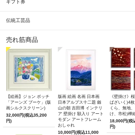
ギフト券
伝統工芸品
売れ筋商品
【絵画】ジョン ボッチ
版画 絵画 名画 日本画
《壁掛け》桜
「アーンズ ブーケ」(版
日本アルプス十二題 劔
ばざいく)4枚
画シルクスクリーン)
山の朝 吉田博 インテリ
くら、無地、
ア 壁掛け 額入り アート
け、市松)樺
32,000円(税込35,200
モダン アートフレーム
円)
18,000円(税
おしゃれ
円)
10,000円(税込11,000