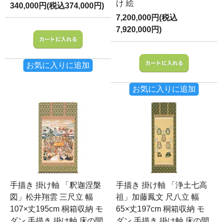
け 絵
340,000円(税込374,000円)
7,200,000円(税込
7,920,000円)
お気に入りに追加
お気に入りに追加
手描き 掛け軸 「釈迦涅槃
手描き 掛け軸 「浄土七高
図」松井翔雲 三尺立 幅
祖」加藤鳳文 尺八立 幅
107×丈195cm 桐箱収納 モ
65×丈197cm 桐箱収納 モ
ダン 手描き 掛け軸 床の間
ダン 手描き 掛け軸 床の間