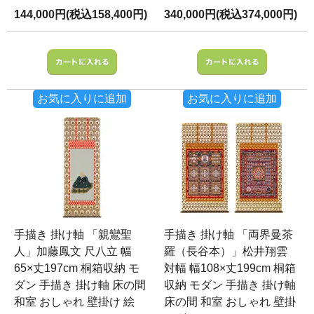
144,000円(税込158,400円)
340,000円(税込374,000円)
お気に入りに追加
お気に入りに追加
手描き 掛け軸 「親鸞聖
手描き 掛け軸 「両界曼茶
人」加藤鳳文 尺八立 幅
羅（長谷本）」松井翔雲
65×丈197cm 桐箱収納 モ
対幅 幅108×丈199cm 桐箱
ダン 手描き 掛け軸 床の間
収納 モダン 手描き 掛け軸
和室 おしゃれ 壁掛け 絵
床の間 和室 おしゃれ 壁掛