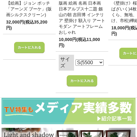
【絵画】ジョン ボッチ
版画 絵画 名画 日本画
《壁掛け》桜
「アーンズ ブーケ」(版
日本アルプス十二題 劔
ばざいく)4枚
画シルクスクリーン)
山の朝 吉田博 インテリ
くら、無地、
ア 壁掛け 額入り アート
け、市松)樺
32,000円(税込35,200
モダン アートフレーム
円)
18,000円(税
おしゃれ
円)
10,000円(税込11,000
円)
サイ
ズ