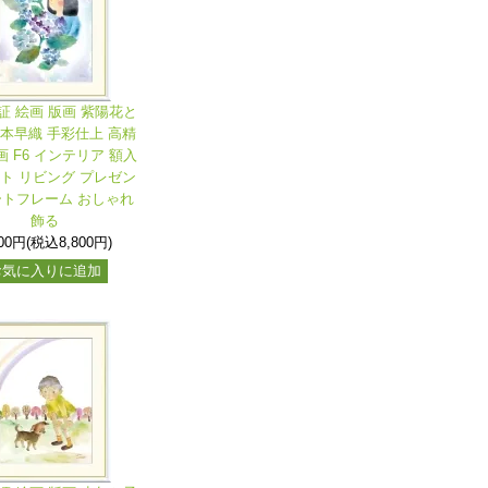
証 絵画 版画 紫陽花と
榎本早織 手彩仕上 高精
 F6 インテリア 額入
ート リビング プレゼン
ートフレーム おしゃれ
飾る
000円(税込8,800円)
お気に入りに追加