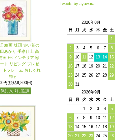
Tweets by ayuwara
2026年8月
日
月
火
水
木
金
土
1
証 絵画 版画 赤い花の
2
3
4
5
6
7
8
春田あかり 手彩仕上 高
9
10
11
12
13
14
15
画 F6 インテリア 額
アート リビング プレゼ
16
17
18
19
20
21
22
ートフレーム おしゃれ
23
24
25
26
27
28
29
飾る
000円(税込8,800円)
30
31
お気に入りに追加
2026年9月
日
月
火
水
木
金
土
1
2
3
4
5
6
7
8
9
10
11
12
13
14
15
16
17
18
19
20
21
22
23
24
25
26