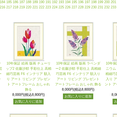
184
185
186
187
188
189
190
191
192
193
194
195
196
197
198
199
200
201
216
217
218
219
220
221
222
223
224
225
226
227
228
229
230
231
232
233
り
10年保証 絵画 版画 チューリ
10年保証 絵画 版画 ラベンダ
10年保
芸
ップ2 佐藤沙耶 手彩仕上 高精
ー2 佐藤沙耶 手彩仕上 高精細
ニウム
ー
細巧芸画 F6 インテリア 額入
巧芸画 F6 インテリア 額入り
精細巧芸
ー
り アート リビング プレゼン
アート リビング プレゼント
入り 
ト アートフレーム おしゃれ
アートフレーム おしゃれ 飾る
ント ア
飾る
8,000円(税込8,800円)
8,000円(税込8,800円)
8,
お気に入りに追加
お気に入りに追加