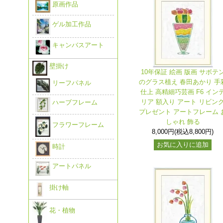
原画作品
ゲル加工作品
キャンバスアート
壁掛け
10年保証 絵画 版画 サボテ
のグラス植え 春田あかり 手
リーフパネル
仕上 高精細巧芸画 F6 イン
リア 額入り アート リビン
ハーブフレーム
プレゼント アートフレーム 
しゃれ 飾る
フラワーフレーム
8,000円(税込8,800円)
お気に入りに追加
時計
アートパネル
掛け軸
花・植物