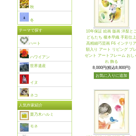
秋
冬
テーマで探す
10年保証 絵画 版画 洋梨と
どもたち 榎本早織 手彩仕
ハート
高精細巧芸画 F6 インテリ
額入り アート リビング プ
ゼント アートフレーム おし
ハワイアン
れ 飾る
世界遺産
8,000円(税込8,800円)
お気に入りに追加
イヌ
ネコ
人気作家紹介
栗乃木ハルミ
モネ