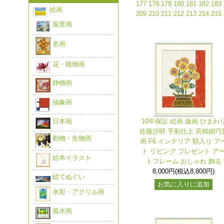
177
178
179
180
181
182
183
絵画
209
210
211
212
213
214
215
風景画
名画
花・植物画
静物画
抽象画
日本画
10年保証 絵画 版画 ひまわ
佐藤沙耶 手彩仕上 高精細巧
動物・生物画
画 F6 インテリア 額入り ア
ト リビング プレゼント ア
絵本イラスト
トフレーム おしゃれ 飾る
8,000円(税込8,800円)
絵てぬぐい
お気に入りに追加
水彩・アクリル画
風水画