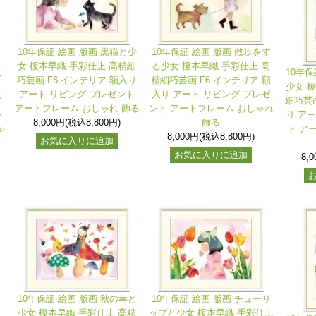
10年保証 絵画 版画 黒猫と少
10年保証 絵画 版画 散歩をす
女 榎本早織 手彩仕上 高精細
る少女 榎本早織 手彩仕上 高
こ
10年保
巧芸画 F6 インテリア 額入り
精細巧芸画 F6 インテリア 額
上
少女 
アート リビング プレゼント
入り アート リビング プレゼ
ア
細巧芸画
アートフレーム おしゃれ 飾る
ント アートフレーム おしゃれ
レ
り ア
8,000円(税込8,800円)
飾る
ゃ
ト ア
8,000円(税込8,800円)
お気に入りに追加
お気に入りに追加
8,
10年保証 絵画 版画 秋の幸と
10年保証 絵画 版画 チューリ
少女 榎本早織 手彩仕上 高精
ップと少女 榎本早織 手彩仕上