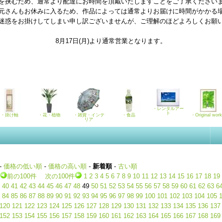
を挟むため、通常より配達にお時間を頂戴いたしますことをご了承ください
元さんもお休みに入るため、作品によっては通常よりお届けに時間がかかる
迷惑をお掛けしてしまい申し訳ございませんが、ご理解のほどよろしくお願
8月17日(月)より通常営業となります。
・レンタルアー
ト
・掛け軸
・花・植物
・雑貨・インテ
・食品
・Original wor
リア
-
価格の低い順
-
価格の高い順
-
新着順
-
古い順
前の100件
次の100件
1
2
3
4
5
6
7
8
9
10
11
12
13
14
15
16
17
18
19
40
41
42
43
44
45
46
47
48
49
50
51
52
53
54
55
56
57
58
59
60
61
62
63
6
84
85
86
87
88
89
90
91
92
93
94
95
96
97
98
99
100
101
102
103
104
105
120
121
122
123
124
125
126
127
128
129
130
131
132
133
134
135
136
137
152
153
154
155
156
157
158
159
160
161
162
163
164
165
166
167
168
169