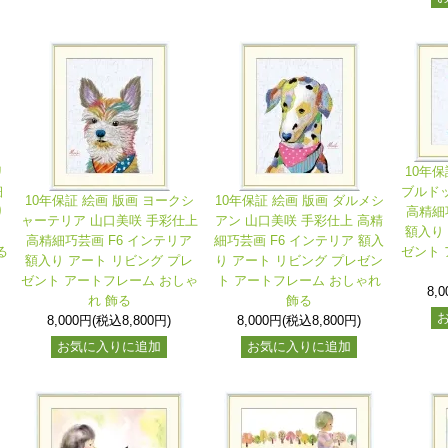
リ
10年保
細
ブルドッ
10年保証 絵画 版画 ヨークシ
10年保証 絵画 版画 ダルメシ
り
高精細
ャーテリア 山口美咲 手彩仕上
アン 山口美咲 手彩仕上 高精
ト
額入り
高精細巧芸画 F6 インテリア
細巧芸画 F6 インテリア 額入
る
ゼント 
額入り アート リビング プレ
り アート リビング プレゼン
ゼント アートフレーム おしゃ
ト アートフレーム おしゃれ
8,
れ 飾る
飾る
8,000円(税込8,800円)
8,000円(税込8,800円)
お気に入りに追加
お気に入りに追加