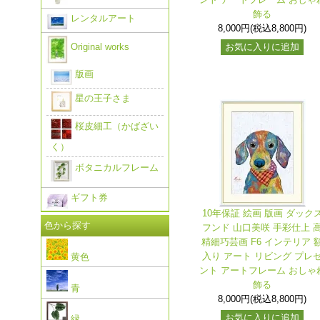
飾る
レンタルアート
8,000円(税込8,800円)
Original works
お気に入りに追加
版画
星の王子さま
桜皮細工（かばざい
く）
ボタニカルフレーム
ギフト券
10年保証 絵画 版画 ダック
色から探す
フンド 山口美咲 手彩仕上 
精細巧芸画 F6 インテリア 
入り アート リビング プレ
黄色
ント アートフレーム おしゃ
飾る
青
8,000円(税込8,800円)
お気に入りに追加
緑