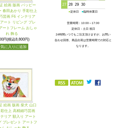
27
28
29
30
証 絵画 版画 パッピー
 春田あかり 手彩仕上
■
定休日
■
臨時休業日
巧芸画 F6 インテリア
 アート リビング プレ
営業時間：10:00～17:00
アートフレーム おしゃ
定休日：土日 祝日
れ 飾る
24時間いつでもご注文頂けますが、お問い
000円(税込8,800円)
合わせ回答、商品出荷は営業時間での対応と
なります。
お気に入りに追加
証 絵画 版画 柴犬 山口
手彩仕上 高精細巧芸画
ンテリア 額入り アート
 プレゼント アートフ
ーム おしゃれ 飾る