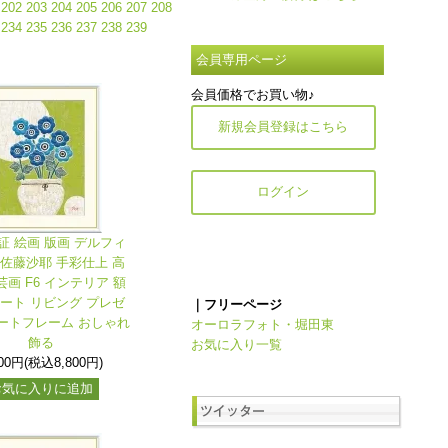
202
203
204
205
206
207
208
234
235
236
237
238
239
会員専用ページ
会員価格でお買い物♪
新規会員登録はこちら
ログイン
証 絵画 版画 デルフィ
 佐藤沙耶 手彩仕上 高
画 F6 インテリア 額
アート リビング プレゼ
｜フリーページ
ートフレーム おしゃれ
オーロラフォト・堀田東
飾る
お気に入り一覧
000円(税込8,800円)
お気に入りに追加