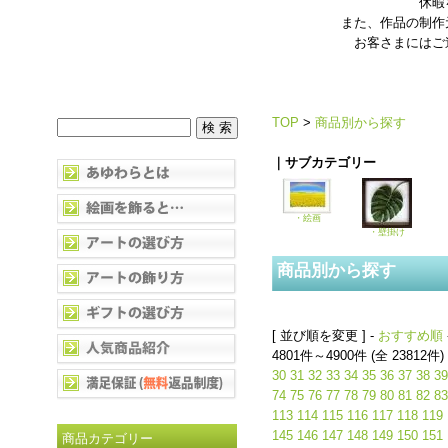
休暇
また、作品の制作
お客さまにはご
TOP
>
商品別から探す
｜サブカテゴリー
・絵画
・壁掛け
商品別から探す
[ 並び順を変更 ] -
おすすめ順
4801件～4900件 (全 23812件)
30
31
32
33
34
35
36
37
38
39
74
75
76
77
78
79
80
81
82
83
113
114
115
116
117
118
119
145
146
147
148
149
150
151
商品カテゴリー