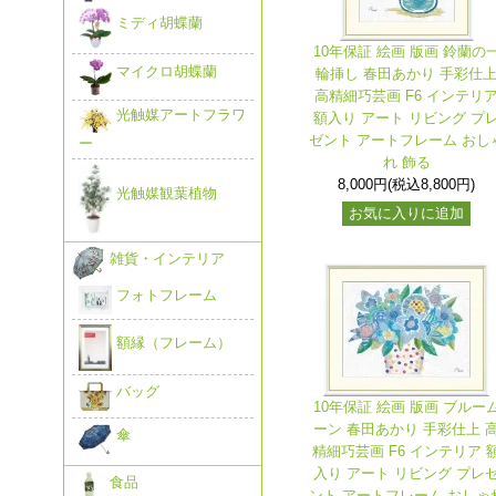
ミディ胡蝶蘭
10年保証 絵画 版画 鈴蘭の
マイクロ胡蝶蘭
輪挿し 春田あかり 手彩仕
高精細巧芸画 F6 インテリ
光触媒アートフラワ
額入り アート リビング プ
ゼント アートフレーム おし
ー
れ 飾る
8,000円(税込8,800円)
光触媒観葉植物
お気に入りに追加
雑貨・インテリア
フォトフレーム
額縁（フレーム）
バッグ
10年保証 絵画 版画 ブルー
ーン 春田あかり 手彩仕上 
傘
精細巧芸画 F6 インテリア 
入り アート リビング プレ
食品
ント アートフレーム おしゃ