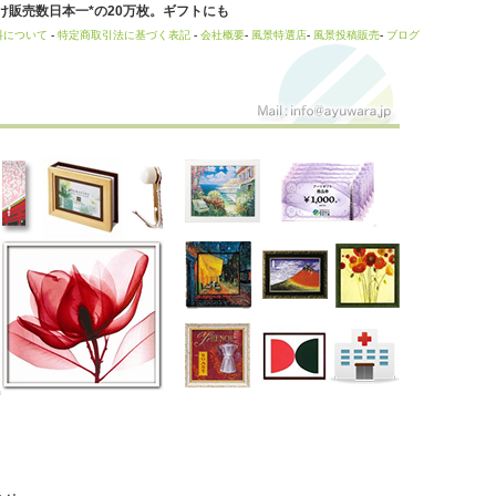
販売数日本一*の20万枚。ギフトにも
料について
-
特定商取引法に基づく表記
-
会社概要
-
風景特選店
-
風景投稿販売
-
ブログ