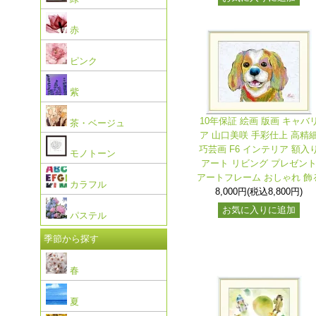
赤
ピンク
紫
10年保証 絵画 版画 キャバ
茶・ベージュ
ア 山口美咲 手彩仕上 高精
巧芸画 F6 インテリア 額入
モノトーン
アート リビング プレゼン
アートフレーム おしゃれ 飾
カラフル
8,000円(税込8,800円)
お気に入りに追加
パステル
季節から探す
春
夏