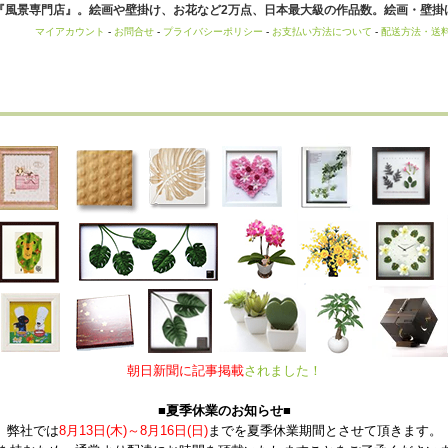
風景専門店』。絵画や壁掛け、お花など2万点、日本最大級の作品数。絵画・壁掛け
マイアカウント
-
お問合せ
-
プライバシーポリシー
-
お支払い方法について
-
配送方法・送
朝日新聞に記事掲載
されました！
■夏季休業のお知らせ■
弊社では
8月13日(木)～8月16日(日)
までを夏季休業期間とさせて頂きます。