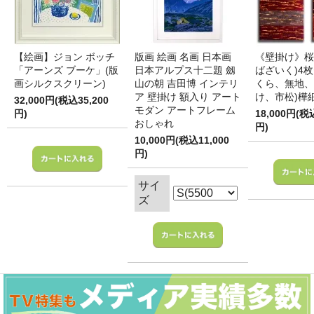
【絵画】ジョン ボッチ
版画 絵画 名画 日本画
《壁掛け》桜
「アーンズ ブーケ」(版
日本アルプス十二題 劔
ばざいく)4枚
画シルクスクリーン)
山の朝 吉田博 インテリ
くら、無地、
ア 壁掛け 額入り アート
け、市松)樺
32,000円(税込35,200
モダン アートフレーム
円)
18,000円(税
おしゃれ
円)
10,000円(税込11,000
円)
サイ
ズ