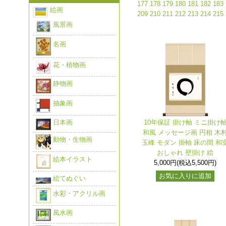
177
178
179
180
181
182
183
絵画
209
210
211
212
213
214
215
風景画
名画
花・植物画
静物画
抽象画
日本画
10年保証 掛け軸 ミニ掛け
和風 メッセージ画 円相 木
動物・生物画
玉峰 モダン 掛軸 床の間 和
おしゃれ 壁掛け 絵
絵本イラスト
5,000円(税込5,500円)
お気に入りに追加
絵てぬぐい
水彩・アクリル画
風水画