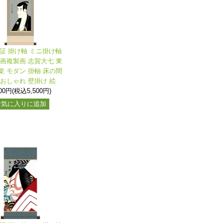
保証 掛け軸 ミニ掛け軸
名画複製画 志賀大七 東
楽 モダン 掛軸 床の間
 おしゃれ 壁掛け 絵
000円(税込5,500円)
お気に入りに追加