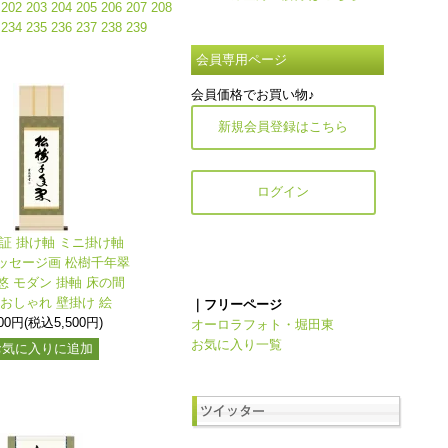
202
203
204
205
206
207
208
234
235
236
237
238
239
会員専用ページ
会員価格でお買い物♪
新規会員登録はこちら
ログイン
保証 掛け軸 ミニ掛け軸
ッセージ画 松樹千年翠
悠 モダン 掛軸 床の間
 おしゃれ 壁掛け 絵
｜フリーページ
000円(税込5,500円)
オーロラフォト・堀田東
お気に入り一覧
お気に入りに追加