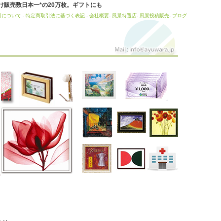
販売数日本一*の20万枚。ギフトにも
料について
-
特定商取引法に基づく表記
-
会社概要
-
風景特選店
-
風景投稿販売
-
ブログ