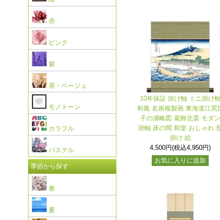
赤
ピンク
紫
茶・ベージュ
10年保証 掛け軸 ミニ掛け
モノトーン
和風 名画複製画 東海道江尻
子の浦略図 葛飾北斎 モダ
掛軸 床の間 和室 おしゃれ 
カラフル
掛け 絵
4,500円(税込4,950円)
パステル
お気に入りに追加
季節から探す
春
夏