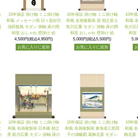
軸
10年保証 掛け軸 ミニ掛け軸
10年保証 掛け軸 ミニ掛け軸
10年
会
和風 メッセージ画 日々是好日
和風 名画複製画 原 朝之富士
和風 
間
浅田観風 モダン 掛軸 床の間
歌川広重 モダン 掛軸 床の間
歌川広
和室 おしゃれ 壁掛け 絵
和室 おしゃれ 壁掛け 絵
和室
4,500円(税込4,950円)
5,000円(税込5,500円)
5,
お気に入りに追加
お気に入りに追加
軸
10年保証 掛け軸 ミニ掛け軸
10年保証 掛け軸 ミニ掛け軸
10年
大
和風 名画複製画 日本橋 朝之
和風 名画複製画 東海道江尻田
和風 
の
景 歌川広重 モダン 掛軸 床の
子の浦略図 葛飾北斎 モダン
飾北斎 