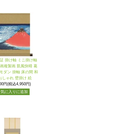
保証 掛け軸 ミニ掛け軸
名画複製画 凱風快晴 葛
モダン 掛軸 床の間 和
おしゃれ 壁掛け 絵
500円(税込4,950円)
お気に入りに追加