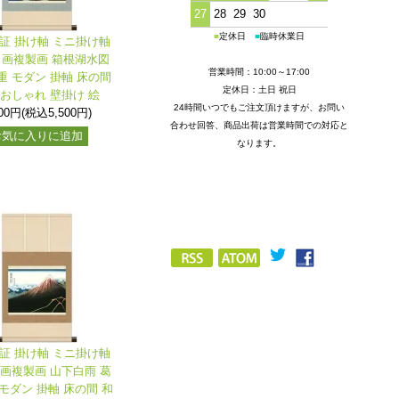
27
28
29
30
■
定休日
■
臨時休業日
保証 掛け軸 ミニ掛け軸
名画複製画 箱根湖水図
営業時間：10:00～17:00
重 モダン 掛軸 床の間
定休日：土日 祝日
 おしゃれ 壁掛け 絵
24時間いつでもご注文頂けますが、お問い
000円(税込5,500円)
合わせ回答、商品出荷は営業時間での対応と
お気に入りに追加
なります。
保証 掛け軸 ミニ掛け軸
名画複製画 山下白雨 葛
モダン 掛軸 床の間 和