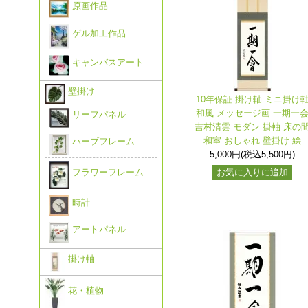
原画作品
ゲル加工作品
キャンバスアート
壁掛け
10年保証 掛け軸 ミニ掛け
和風 メッセージ画 一期一
リーフパネル
吉村清雲 モダン 掛軸 床の
和室 おしゃれ 壁掛け 絵
ハーブフレーム
5,000円(税込5,500円)
フラワーフレーム
お気に入りに追加
時計
アートパネル
掛け軸
花・植物