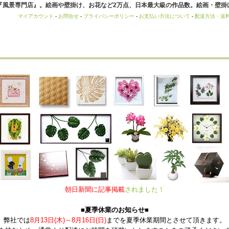
風景専門店』。絵画や壁掛け、お花など2万点、日本最大級の作品数。絵画・壁掛け
マイアカウント
-
お問合せ
-
プライバシーポリシー
-
お支払い方法について
-
配送方法・送
朝日新聞に記事掲載
されました！
■夏季休業のお知らせ■
弊社では
8月13日(木)～8月16日(日)
までを夏季休業期間とさせて頂きます。