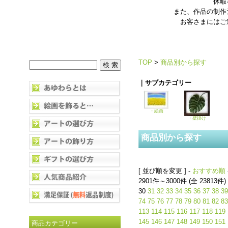
休暇
また、作品の制作
お客さまにはご
TOP
>
商品別から探す
｜サブカテゴリー
・絵画
・壁掛け
商品別から探す
[ 並び順を変更 ] -
おすすめ順
2901件～3000件 (全 23813件)
30
31
32
33
34
35
36
37
38
39
74
75
76
77
78
79
80
81
82
83
113
114
115
116
117
118
119
145
146
147
148
149
150
151
商品カテゴリー