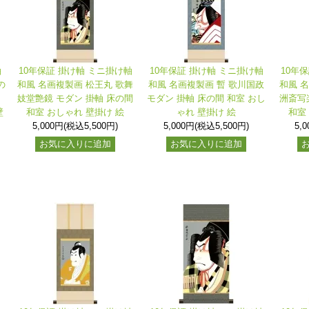
軸
10年保証 掛け軸 ミニ掛け軸
10年保証 掛け軸 ミニ掛け軸
10年
の
和風 名画複製画 松王丸 歌舞
和風 名画複製画 暫 歌川国政
和風 
ン
妓堂艶鏡 モダン 掛軸 床の間
モダン 掛軸 床の間 和室 おし
洲斎写
壁
和室 おしゃれ 壁掛け 絵
ゃれ 壁掛け 絵
和室
5,000円(税込5,500円)
5,000円(税込5,500円)
5,
お気に入りに追加
お気に入りに追加