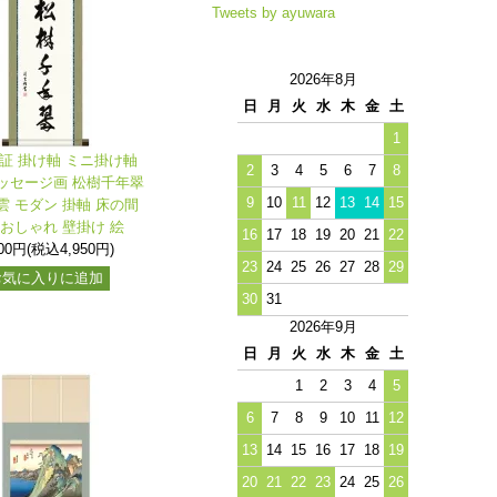
Tweets by ayuwara
2026年8月
日
月
火
水
木
金
土
1
保証 掛け軸 ミニ掛け軸
2
3
4
5
6
7
8
ッセージ画 松樹千年翠
9
10
11
12
13
14
15
雲 モダン 掛軸 床の間
 おしゃれ 壁掛け 絵
16
17
18
19
20
21
22
500円(税込4,950円)
23
24
25
26
27
28
29
お気に入りに追加
30
31
2026年9月
日
月
火
水
木
金
土
1
2
3
4
5
6
7
8
9
10
11
12
13
14
15
16
17
18
19
20
21
22
23
24
25
26