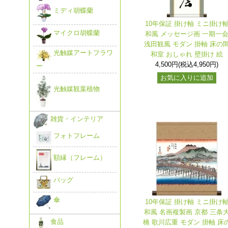
ミディ胡蝶蘭
10年保証 掛け軸 ミニ掛け
マイクロ胡蝶蘭
和風 メッセージ画 一期一
浅田観風 モダン 掛軸 床の
光触媒アートフラワ
和室 おしゃれ 壁掛け 絵
4,500円(税込4,950円)
ー
お気に入りに追加
光触媒観葉植物
雑貨・インテリア
フォトフレーム
額縁（フレーム）
バッグ
傘
10年保証 掛け軸 ミニ掛け
和風 名画複製画 京都 三条
食品
橋 歌川広重 モダン 掛軸 床