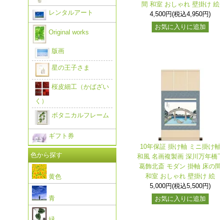
間 和室 おしゃれ 壁掛け 絵
レンタルアート
4,500円(税込4,950円)
お気に入りに追加
Original works
版画
星の王子さま
桜皮細工（かばざい
く）
ボタニカルフレーム
ギフト券
10年保証 掛け軸 ミニ掛け
色から探す
和風 名画複製画 深川万年橋
葛飾北斎 モダン 掛軸 床の
和室 おしゃれ 壁掛け 絵
黄色
5,000円(税込5,500円)
青
お気に入りに追加
緑