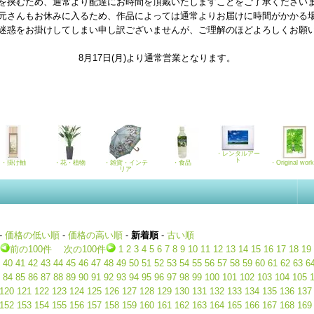
を挟むため、通常より配達にお時間を頂戴いたしますことをご了承ください
元さんもお休みに入るため、作品によっては通常よりお届けに時間がかかる
迷惑をお掛けしてしまい申し訳ございませんが、ご理解のほどよろしくお願
8月17日(月)より通常営業となります。
・レンタルアー
ト
・掛け軸
・花・植物
・雑貨・インテ
・食品
・Original wor
リア
-
価格の低い順
-
価格の高い順
-
新着順
-
古い順
前の100件
次の100件
1
2
3
4
5
6
7
8
9
10
11
12
13
14
15
16
17
18
19
40
41
42
43
44
45
46
47
48
49
50
51
52
53
54
55
56
57
58
59
60
61
62
63
6
84
85
86
87
88
89
90
91
92
93
94
95
96
97
98
99
100
101
102
103
104
105
120
121
122
123
124
125
126
127
128
129
130
131
132
133
134
135
136
137
152
153
154
155
156
157
158
159
160
161
162
163
164
165
166
167
168
169