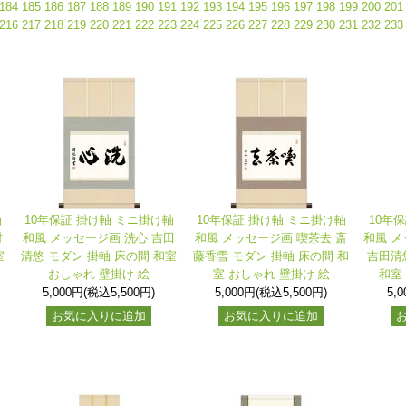
184
185
186
187
188
189
190
191
192
193
194
195
196
197
198
199
200
201
216
217
218
219
220
221
222
223
224
225
226
227
228
229
230
231
232
233
軸
10年保証 掛け軸 ミニ掛け軸
10年保証 掛け軸 ミニ掛け軸
10年
村
和風 メッセージ画 洗心 吉田
和風 メッセージ画 喫茶去 斎
和風 メ
室
清悠 モダン 掛軸 床の間 和室
藤香雪 モダン 掛軸 床の間 和
吉田清
おしゃれ 壁掛け 絵
室 おしゃれ 壁掛け 絵
和室
5,000円(税込5,500円)
5,000円(税込5,500円)
5,
お気に入りに追加
お気に入りに追加