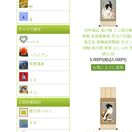
秋
冬
テーマで探す
10年保証 掛け軸 ミニ掛け
和風 名画複製画 市川八百蔵
ハート
薬王丸 歌舞妓堂艶鏡 モダ
掛軸 床の間 和室 おしゃれ 
掛け 絵
ハワイアン
5,000円(税込5,500円)
世界遺産
お気に入りに追加
イヌ
ネコ
人気作家紹介
栗乃木ハルミ
モネ