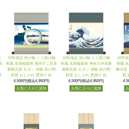
軸
10年保証 掛け軸 ミニ掛け軸
10年保証 掛け軸 ミニ掛け軸
10年
田
和風 名画複製画 尾州不二見原
和風 名画複製画 神奈川沖浪裏
和風 
ン
葛飾北斎 モダン 掛軸 床の間
葛飾北斎 モダン 掛軸 床の間
飾北斎 
壁
和室 おしゃれ 壁掛け 絵
和室 おしゃれ 壁掛け 絵
室 
4,500円(税込4,950円)
4,500円(税込4,950円)
4,
お気に入りに追加
お気に入りに追加