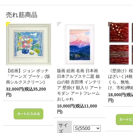
売れ筋商品
【絵画】ジョン ボッチ
版画 絵画 名画 日本画
《壁掛け》桜
「アーンズ ブーケ」(版
日本アルプス十二題 劔
ばざいく)4枚
画シルクスクリーン)
山の朝 吉田博 インテリ
くら、無地、
ア 壁掛け 額入り アート
け、市松)樺
32,000円(税込35,200
モダン アートフレーム
円)
18,000円(税
おしゃれ
円)
10,000円(税込11,000
円)
サイ
ズ