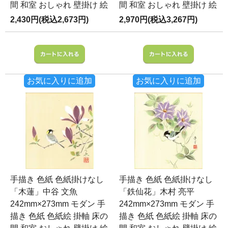
間 和室 おしゃれ 壁掛け 絵
間 和室 おしゃれ 壁掛け 絵
2,430円(税込2,673円)
2,970円(税込3,267円)
お気に入りに追加
お気に入りに追加
手描き 色紙 色紙掛けなし
手描き 色紙 色紙掛けなし
「木蓮」中谷 文魚
「鉄仙花」木村 亮平
242mm×273mm モダン 手
242mm×273mm モダン 手
描き 色紙 色紙絵 掛軸 床の
描き 色紙 色紙絵 掛軸 床の