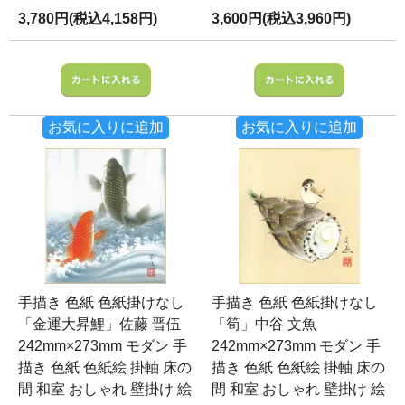
3,780円(税込4,158円)
3,600円(税込3,960円)
お気に入りに追加
お気に入りに追加
手描き 色紙 色紙掛けなし
手描き 色紙 色紙掛けなし
「金運大昇鯉」佐藤 晋伍
「筍」中谷 文魚
242mm×273mm モダン 手
242mm×273mm モダン 手
描き 色紙 色紙絵 掛軸 床の
描き 色紙 色紙絵 掛軸 床の
間 和室 おしゃれ 壁掛け 絵
間 和室 おしゃれ 壁掛け 絵