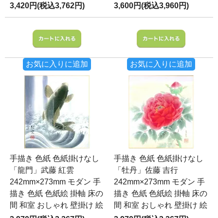
3,420円(税込3,762円)
3,600円(税込3,960円)
お気に入りに追加
お気に入りに追加
手描き 色紙 色紙掛けなし
手描き 色紙 色紙掛けなし
「龍門」武藤 紅雲
「牡丹」佐藤 吉行
242mm×273mm モダン 手
242mm×273mm モダン 手
描き 色紙 色紙絵 掛軸 床の
描き 色紙 色紙絵 掛軸 床の
間 和室 おしゃれ 壁掛け 絵
間 和室 おしゃれ 壁掛け 絵