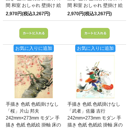
間 和室 おしゃれ 壁掛け 絵
間 和室 おしゃれ 壁掛け 絵
2,970円(税込3,267円)
2,970円(税込3,267円)
お気に入りに追加
お気に入りに追加
手描き 色紙 色紙掛けなし
手描き 色紙 色紙掛けなし
「桜」片山 邦夫
「武者」佐藤 吉行
242mm×273mm モダン 手
242mm×273mm モダン 手
描き 色紙 色紙絵 掛軸 床の
描き 色紙 色紙絵 掛軸 床の