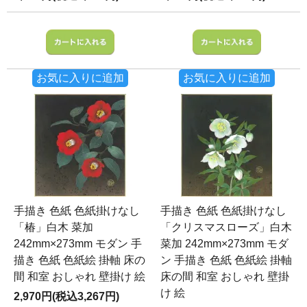
お気に入りに追加
お気に入りに追加
手描き 色紙 色紙掛けなし
手描き 色紙 色紙掛けなし
「椿」白木 菜加
「クリスマスローズ」白木
242mm×273mm モダン 手
菜加 242mm×273mm モダ
描き 色紙 色紙絵 掛軸 床の
ン 手描き 色紙 色紙絵 掛軸
間 和室 おしゃれ 壁掛け 絵
床の間 和室 おしゃれ 壁掛
け 絵
2,970円(税込3,267円)