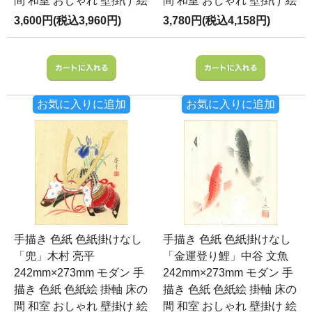
間 和室 おしゃれ 壁掛け 絵
間 和室 おしゃれ 壁掛け 絵
3,600円(税込3,960円)
3,780円(税込4,158円)
お気に入りに追加
お気に入りに追加
手描き 色紙 色紙掛けなし
手描き 色紙 色紙掛けなし
「兜」木村 亮平
「金運登り鯉」中谷 文魚
242mm×273mm モダン 手
242mm×273mm モダン 手
描き 色紙 色紙絵 掛軸 床の
描き 色紙 色紙絵 掛軸 床の
間 和室 おしゃれ 壁掛け 絵
間 和室 おしゃれ 壁掛け 絵