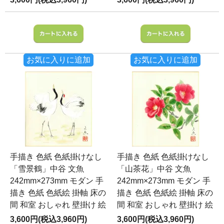
お気に入りに追加
お気に入りに追加
手描き 色紙 色紙掛けなし
手描き 色紙 色紙掛けなし
「雪景鶴」中谷 文魚
「山茶花」中谷 文魚
242mm×273mm モダン 手
242mm×273mm モダン 手
描き 色紙 色紙絵 掛軸 床の
描き 色紙 色紙絵 掛軸 床の
間 和室 おしゃれ 壁掛け 絵
間 和室 おしゃれ 壁掛け 絵
3,600円(税込3,960円)
3,600円(税込3,960円)