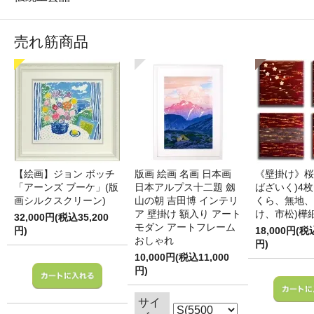
売れ筋商品
【絵画】ジョン ボッチ
版画 絵画 名画 日本画
《壁掛け》桜
「アーンズ ブーケ」(版
日本アルプス十二題 劔
ばざいく)4枚
画シルクスクリーン)
山の朝 吉田博 インテリ
くら、無地、
ア 壁掛け 額入り アート
け、市松)樺
32,000円(税込35,200
モダン アートフレーム
円)
18,000円(税
おしゃれ
円)
10,000円(税込11,000
円)
サイ